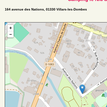
164 avenue des Nations, 01330 Villars-les-Dombes
+
−