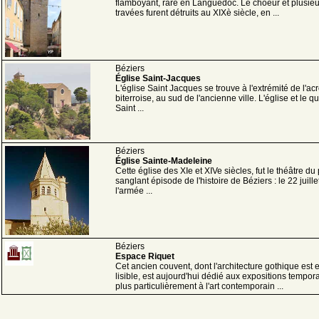
flamboyant, rare en Languedoc. Le choeur et plusieu
travées furent détruits au XIXè siècle, en ...
Béziers
Église Saint-Jacques
L'église Saint Jacques se trouve à l'extrémité de l'ac
biterroise, au sud de l'ancienne ville. L'église et le qu
Saint ...
Béziers
Église Sainte-Madeleine
Cette église des XIe et XIVe siècles, fut le théâtre du
sanglant épisode de l'histoire de Béziers : le 22 juill
l'armée ...
Béziers
Espace Riquet
Cet ancien couvent, dont l'architecture gothique est 
lisible, est aujourd'hui dédié aux expositions tempora
plus particulièrement à l'art contemporain ...