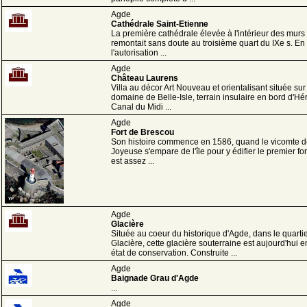
Agde
Cathédrale Saint-Etienne
La première cathédrale élevée à l'intérieur des murs 
remontait sans doute au troisième quart du IXe s. En
l'autorisation ...
Agde
Château Laurens
Villa au décor Art Nouveau et orientalisant située sur
domaine de Belle-Isle, terrain insulaire en bord d'Hér
Canal du Midi ...
Agde
Fort de Brescou
Son histoire commence en 1586, quand le vicomte 
Joyeuse s'empare de l'île pour y édifier le premier fort
est assez ...
Agde
Glacière
Située au coeur du historique d'Agde, dans le quartie
Glacière, cette glacière souterraine est aujourd'hui en
état de conservation. Construite ...
Agde
Baignade Grau d'Agde
...
Agde