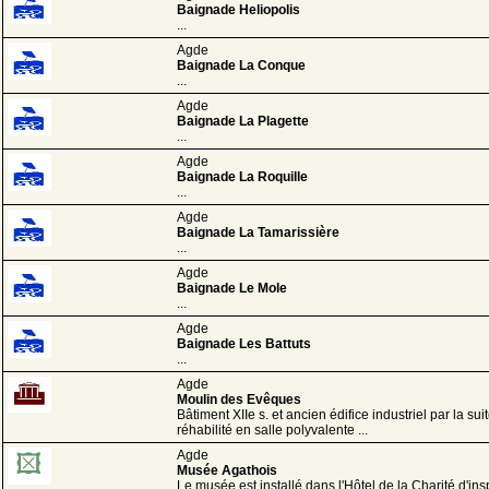
Baignade Heliopolis
...
Agde
Baignade La Conque
...
Agde
Baignade La Plagette
...
Agde
Baignade La Roquille
...
Agde
Baignade La Tamarissière
...
Agde
Baignade Le Mole
...
Agde
Baignade Les Battuts
...
Agde
Moulin des Evêques
Bâtiment XIIe s. et ancien édifice industriel par la suit
réhabilité en salle polyvalente ...
Agde
Musée Agathois
Le musée est installé dans l'Hôtel de la Charité d'ins