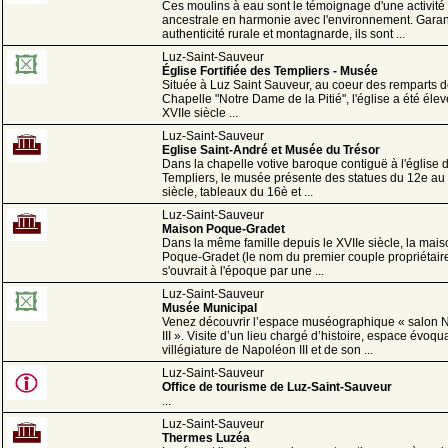
Ces moulins à eau sont le témoignage d'une activité
ancestrale en harmonie avec l'environnement. Garan
authenticité rurale et montagnarde, ils sont ...
Luz-Saint-Sauveur
Église Fortifiée des Templiers - Musée
Située à Luz Saint Sauveur, au coeur des remparts d
Chapelle "Notre Dame de la Pitié", l'église a été éle
XVIIe siècle ...
Luz-Saint-Sauveur
Eglise Saint-André et Musée du Trésor
Dans la chapelle votive baroque contiguë à l'église 
Templiers, le musée présente des statues du 12e au
siècle, tableaux du 16è et ...
Luz-Saint-Sauveur
Maison Poque-Gradet
Dans la même famille depuis le XVIIe siècle, la mais
Poque-Gradet (le nom du premier couple propriétair
s'ouvrait à l'époque par une ...
Luz-Saint-Sauveur
Musée Municipal
Venez découvrir l’espace muséographique « salon 
III ». Visite d’un lieu chargé d’histoire, espace évoqu
villégiature de Napoléon III et de son ...
Luz-Saint-Sauveur
Office de tourisme de Luz-Saint-Sauveur
...
Luz-Saint-Sauveur
Thermes Luzéa