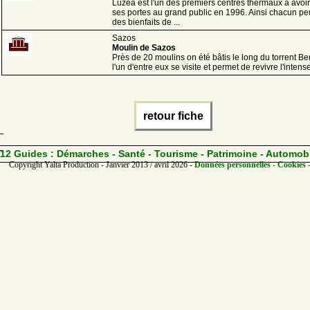
Luzéa est l'un des premiers centres thermaux à avoir
ses portes au grand public en 1996. Ainsi chacun peu
des bienfaits de ...
Sazos
Moulin de Sazos
Près de 20 moulins on été bâtis le long du torrent B
l'un d'entre eux se visite et permet de revivre l'intense 
retour fiche
12 Guides :
Démarches - Santé - Tourisme - Patrimoine - Automob
Copyright Yalta Production - Janvier 2013 / avril 2026 -
Données personnelles - Cookies 