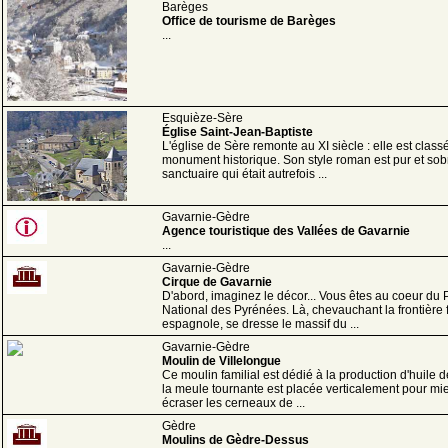
Barèges
Office de tourisme de Barèges
...
Esquièze-Sère
Église Saint-Jean-Baptiste
L'église de Sère remonte au XI siècle : elle est class
monument historique. Son style roman est pur et sob
sanctuaire qui était autrefois ...
Gavarnie-Gèdre
Agence touristique des Vallées de Gavarnie
...
Gavarnie-Gèdre
Cirque de Gavarnie
D'abord, imaginez le décor... Vous êtes au coeur du 
National des Pyrénées. Là, chevauchant la frontière 
espagnole, se dresse le massif du ...
Gavarnie-Gèdre
Moulin de Villelongue
Ce moulin familial est dédié à la production d'huile de
la meule tournante est placée verticalement pour mi
écraser les cerneaux de ...
Gèdre
Moulins de Gèdre-Dessus