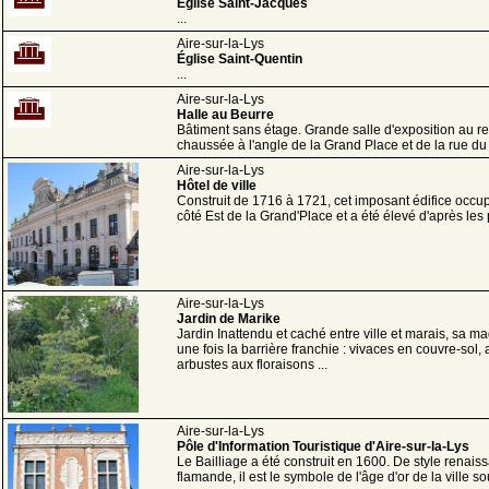
Église Saint-Jacques
...
Aire-sur-la-Lys
Église Saint-Quentin
...
Aire-sur-la-Lys
Halle au Beurre
Bâtiment sans étage. Grande salle d'exposition au r
chaussée à l'angle de la Grand Place et de la rue du 
Aire-sur-la-Lys
Hôtel de ville
Construit de 1716 à 1721, cet imposant édifice occup
côté Est de la Grand'Place et a été élevé d'après les p
Aire-sur-la-Lys
Jardin de Marike
Jardin Inattendu et caché entre ville et marais, sa m
une fois la barrière franchie : vivaces en couvre-sol, 
arbustes aux floraisons ...
Aire-sur-la-Lys
Pôle d'Information Touristique d'Aire-sur-la-Lys
Le Bailliage a été construit en 1600. De style renais
flamande, il est le symbole de l'âge d'or de la ville sous