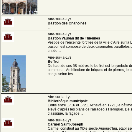
Aire-sur-la-Lys
Bastion des Chanoines
...
Aire-sur-la-Lys
Bastion Vauban dit de Thiennes
Vestige de l'enceinte fortifiée de la ville d'Aire sur la L
bastion est composé de deux casemates parallèles 
tirs de ...
Aire-sur-la-Lys
Beffroi
Du haut de ses 58 mètres, le beffroi est le symbole d
communal. Architecture de briques et de pierres, le be
conçu selon les ...
Aire-sur-la-Lys
Bibliothèque municipale
Edifié entre 1716 et 1721. Achevé en 1721, le bâtime
élevé d'après les plans de l'arrageois Heroguel. De s
classique, la façade ...
Aire-sur-la-Lys
Carmel Saint-Joseph
Carmel construit au XIXe siècle.Aujourd'hui, établis