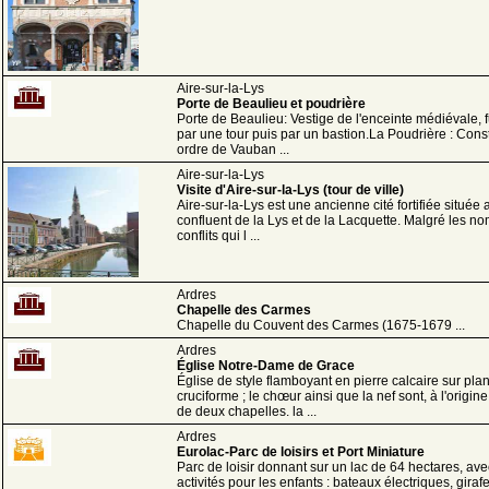
Aire-sur-la-Lys
Porte de Beaulieu et poudrière
Porte de Beaulieu: Vestige de l'enceinte médiévale, fut
par une tour puis par un bastion.La Poudrière : Const
ordre de Vauban ...
Aire-sur-la-Lys
Visite d'Aire-sur-la-Lys (tour de ville)
Aire-sur-la-Lys est une ancienne cité fortifiée située 
confluent de la Lys et de la Lacquette. Malgré les n
conflits qui l ...
Ardres
Chapelle des Carmes
Chapelle du Couvent des Carmes (1675-1679 ...
Ardres
Église Notre-Dame de Grace
Église de style flamboyant en pierre calcaire sur pla
cruciforme ; le chœur ainsi que la nef sont, à l'origin
de deux chapelles. la ...
Ardres
Eurolac-Parc de loisirs et Port Miniature
Parc de loisir donnant sur un lac de 64 hectares, av
activités pour les enfants : bateaux électriques, giraf