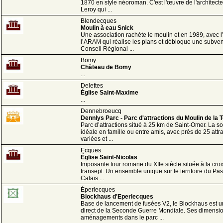
1870 en style néoroman. C'est l'œuvre de l'architect
Leroy qui ...
Blendecques
Moulin à eau Snick
Une association rachète le moulin et en 1989, avec l
l’ARAM qui réalise les plans et débloque une subven
Conseil Régional ...
Bomy
Château de Bomy
...
Delettes
Église Saint-Maxime
...
Dennebroeucq
Dennlys Parc - Parc d'attractions du Moulin de la 
Parc d’attractions situé à 25 km de Saint-Omer. La so
idéale en famille ou entre amis, avec près de 25 attr
variées et ...
Ecques
Église Saint-Nicolas
Imposante tour romane du XIIe siècle située à la cro
transept. Un ensemble unique sur le territoire du Pa
Calais ...
Éperlecques
Blockhaus d'Eperlecques
Base de lancement de fusées V2, le Blockhaus est u
direct de la Seconde Guerre Mondiale. Ses dimensio
aménagements dans le parc ...