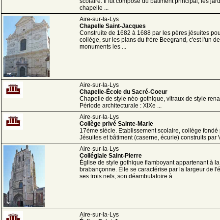
scolaire. Il fut composé du bâtiment principal, les jard
chapelle ...
Aire-sur-la-Lys
Chapelle Saint-Jacques
Construite de 1682 à 1688 par les pères jésuites pou
collège, sur les plans du frère Beegrand, c'est l'un d
monuments les ...
Aire-sur-la-Lys
Chapelle-École du Sacré-Coeur
Chapelle de style néo-gothique, vitraux de style ren
Période architecturale : XIXe ...
Aire-sur-la-Lys
Collège privé Sainte-Marie
17ème siècle. Etablissement scolaire, collège fondé 
Jésuites et bâtiment (caserne, écurie) construits par 
Aire-sur-la-Lys
Collégiale Saint-Pierre
Église de style gothique flamboyant appartenant à la
brabançonne. Elle se caractérise par la largeur de l'é
ses trois nefs, son déambulatoire à ...
Aire-sur-la-Lys