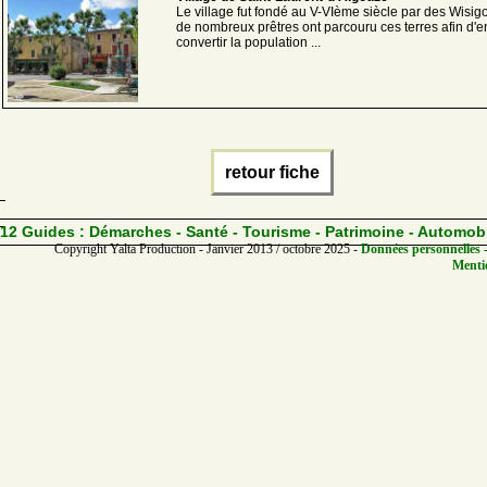
Le village fut fondé au V-VIème siècle par des Wisigo
de nombreux prêtres ont parcouru ces terres afin d'e
convertir la population ...
retour fiche
12 Guides :
Démarches - Santé - Tourisme - Patrimoine - Automob
Copyright Yalta Production - Janvier 2013 / octobre 2025 -
Données personnelles -
Mentio