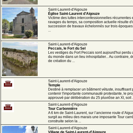
Saint-Laurent-d'Aigouze
Église Saint-Laurent d'Aigouze
Victime des luttes interconfessionnelles récurrentes 
ravages du temps, sa composition actuelle résulte d
succession de travaux échelonnés sur trois époques 
...
Saint-Laurent-d'Aigouze
Peccais, le Fort du Sel
Les vestiges du Fort Peccais sont aujourd'hui perdu 
du monde dans un lieu inhospitalier... Au contraire, d
de création du ...
Saint-Laurent-d'Aigouze
Temple
Destiné à remplacer un bâtiment vétuste, insuffisant
contenir l'importante communauté protestante, le proj
approuvé par délibération du 25 pluviôse an XI, soit .
Saint-Laurent-d'Aigouze
Tour Carbonnière
A 6 km de Saint-Laurent, sur l’ancienne route d’Aigu
surgit au milieu des marais une imposante Tour carr
construite selon la ...
Saint-Laurent-d'Aigouze
Village de Saint-Laurent-d'Aigouze