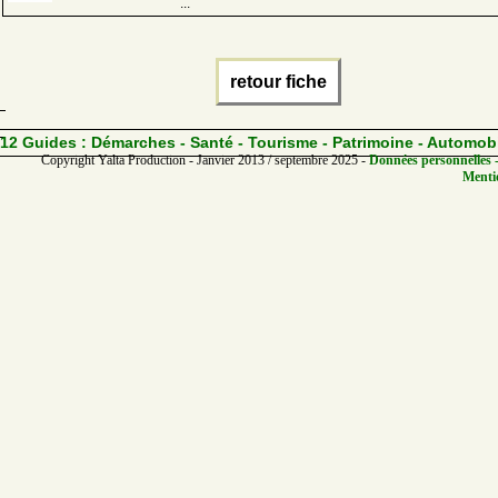
...
retour fiche
12 Guides :
Démarches - Santé - Tourisme - Patrimoine - Automob
Copyright Yalta Production - Janvier 2013 / septembre 2025 -
Données personnelles -
Mentio