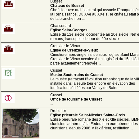
Busset
Château de Busset
Chef-d'oeuvre architectural qui associe l'époque méd
la Renaissance. Du XVe au XXe s., le château était p
de la branche non ...
Chassenard
Église Saint-Georges
Eglise du 12e siècle, occidentée au 20e siècle. Nef et
romans, transept et choeur du 20e siècle ...
Creuzier-le-Vieux
Église de Creuzier-le-Vieux
Cimetière mérovingien situé sous l'église Saint Mart
Creuzier-le-Vieux accolée à un logis fort du 15e sièc
partie actuellement rénovée ...
Cusset
Musée-Souterrains de Cusset
Le musée (retraçant l'évolution urbanistique de la vill
installé dans la seule tour encore en élévation des
fortifications édifiées par Vauzy de Saint ...
Cusset
Office de tourisme de Cusset
...
Droiturier
Église prieurale Saint-Nicolas Sainte-Croix
Eglise prieurale romane des XIe et XIIe siècles, ISMH
clunisien, adhérent à la Fédération européenne des 
clunisiens, depuis 2008. A l'extérieur, restitution ...