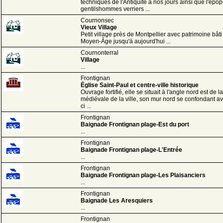
techniques de l'Antiquité à nos jours ainsi que l'épo
gentilshommes verriers ...
Cournonsec
Vieux Village
Petit village près de Montpellier avec patrimoine bâti
Moyen-Âge jusqu'à aujourd'hui ...
Cournonterral
Village
...
Frontignan
Église Saint-Paul et centre-ville historique
Ouvrage fortifié, elle se situait à l'angle nord est de l
médiévale de la ville, son mur nord se confondant av
ci ...
Frontignan
Baignade Frontignan plage-Est du port
...
Frontignan
Baignade Frontignan plage-L'Entrée
...
Frontignan
Baignade Frontignan plage-Les Plaisanciers
...
Frontignan
Baignade Les Aresquiers
...
Frontignan