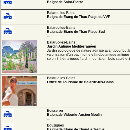
Baignade Saint-Pierre
...
Balaruc-les-Bains
Baignade Etang de Thau-Plage du VVF
...
Balaruc-les-Bains
Baignade Etang de Thau-Plage Sud
...
Balaruc-les-Bains
Jardin Antique Méditerranéen
Jardin écologique de nature admise ayant pour but l
valorisation d'un patrimoine ethnobotanique antique
selon 7 thématiques [jardin nourricier ; bois sacré et ja
Balaruc-les-Bains
Office de Tourisme de Balaruc-les-Bains
...
Boisseron
Baignade Vidourle-Ancien Moulin
...
Bouzigues
Baignade Etang de Thau-La Tremie