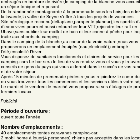
ombragés en bordure de rivière,le camping de la blanche vous accueil
un séjour tonique et reposant.
De la randonnée montagnarde à la promenade sous les bois,des edel
la lavande,la vallée de Seyne s'offre à tous les projets de vacances.
Site aérologique reconnu(deltaplane,parapente,planeur),les sportifs d'a
d'eaux vives pourront aussi enfourcher leur VTT,rejoindre leur raft en
Ubaye,sans oublier leur maillot de bain ni leur canne à pèche pour taq
truite aux abords du camping.
Dans le camping de la blanche,au coeur de la vraie nature,nous vous
proposerons un emplacement équipés (eau,électricité),ombragé
l'été,ensoleillé l'hiver.
Vous disposez de sanitaires fonctionnels et d'aires de service pour les
camping-cars.Le bar sera le lieu de vos rendez-vous et vous y trouver
conseils de gens du pays qui vous aideront dans le succès de vos ra
et de votre séjour.
Après 15 minutes de promenade pédestre,vous rejoindrez le coeur du 
ou vous trouverez tous les commerces et les services utiles à votre séj
Le mardi et le vendredi le marché vous proposera ses étalages de pro
fermiers locaux.
Publicité
Période d'ouverture :
ouvert toute l'année
Nombre d'emplacements :
40 emplacements tentes caravanes camping-car.
2 mobil home à louer(4 personnes) chiens pas acceptés dans les locat