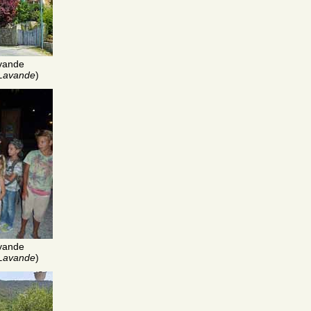
vande
 Lavande
)
vande
 Lavande
)