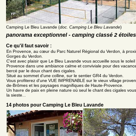
Camping Le Bleu Lavande (
doc. Camping Le Bleu Lavande
)
panorama exceptionnel - camping classé 2 étoiles
Ce qu'il faut savoir :
En Provence, au cœur du Parc Naturel Régional du Verdon, à proxim
Gorges du Verdon.
C'est avec plaisir que Le Bleu Lavande vous accueille sous le sole
Provence dans une ambiance calme et conviviale pour des vacances 
bercé par le doux chant des cigales.
Situé au sommet d'une colline, sur le sentier GR4 du Verdon.
Vous profiterez d'une VUE IMPRENABLE sur le vieux village provenç
de-Brômes et les paysages magnifiques de Haute-Provence.
Un havre de paix en pleine nature où seul le chant des cigales vous
la sieste...
14 photos pour Camping Le Bleu Lavande