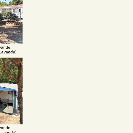
vande
 Lavande
)
vande
 Lavande
)