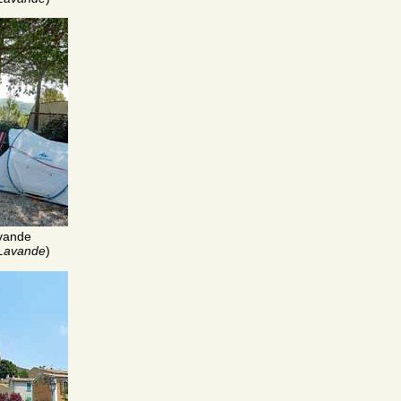
vande
 Lavande
)