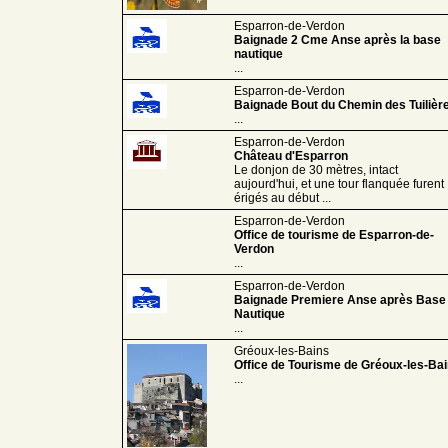
Esparron-de-Verdon
Baignade 2 Cme Anse après la base
nautique
...
Esparron-de-Verdon
Baignade Bout du Chemin des Tuilièr
...
Esparron-de-Verdon
Château d'Esparron
Le donjon de 30 mètres, intact
aujourd'hui, et une tour flanquée furent
érigés au début ...
Esparron-de-Verdon
Office de tourisme de Esparron-de-
Verdon
...
Esparron-de-Verdon
Baignade Premiere Anse après Base
Nautique
...
Gréoux-les-Bains
Office de Tourisme de Gréoux-les-Ba
...