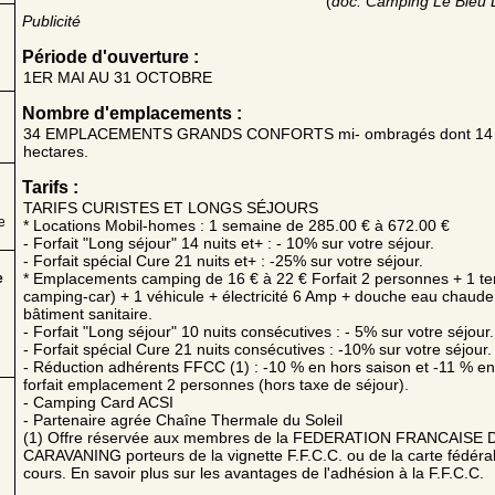
(
doc. Camping Le Bleu
Publicité
Période d'ouverture :
1ER MAI AU 31 OCTOBRE
Nombre d'emplacements :
34 EMPLACEMENTS GRANDS CONFORTS mi- ombragés dont 14
hectares.
Tarifs :
TARIFS CURISTES ET LONGS SÉJOURS
e
* Locations Mobil-homes : 1 semaine de 285.00 € à 672.00 €
- Forfait "Long séjour" 14 nuits et+ : - 10% sur votre séjour.
- Forfait spécial Cure 21 nuits et+ : -25% sur votre séjour.
* Emplacements camping de 16 € à 22 € Forfait 2 personnes + 1 te
e
camping-car) + 1 véhicule + électricité 6 Amp + douche eau chaude
bâtiment sanitaire.
- Forfait "Long séjour" 10 nuits consécutives : - 5% sur votre séjour.
- Forfait spécial Cure 21 nuits consécutives : -10% sur votre séjour.
- Réduction adhérents FFCC (1) : -10 % en hors saison et -11 % en ju
forfait emplacement 2 personnes (hors taxe de séjour).
- Camping Card ACSI
- Partenaire agrée Chaîne Thermale du Soleil
(1) Offre réservée aux membres de la FEDERATION FRANCAISE
CARAVANING porteurs de la vignette F.F.C.C. ou de la carte fédéra
cours. En savoir plus sur les avantages de l'adhésion à la F.F.C.C.