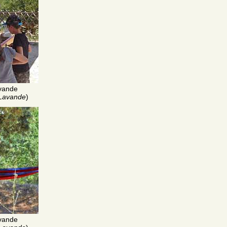
vande
 Lavande
)
vande