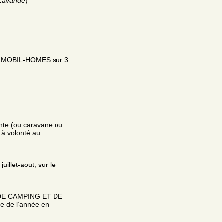
 Lavande
)
 MOBIL-HOMES sur 3
nte (ou caravane ou
 à volonté au
illet-aout, sur le
 DE CAMPING ET DE
le de l’année en