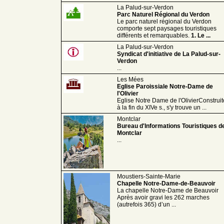
La Palud-sur-Verdon
Parc Naturel Régional du Verdon
Le parc naturel régional du Verdon
comporte sept paysages touristiques
différents et remarquables.
1. Le ...
La Palud-sur-Verdon
Syndicat d'initiative de La Palud-sur-
Verdon
...
Les Mées
Eglise Paroissiale Notre-Dame de
l'Olivier
Eglise Notre Dame de l'OlivierConstruit
à la fin du XIVe s., s'y trouve un ...
Montclar
Bureau d'Informations Touristiques d
Montclar
...
Moustiers-Sainte-Marie
Chapelle Notre-Dame-de-Beauvoir
La chapelle Notre-Dame de Beauvoir
Après avoir gravi les 262 marches
(autrefois 365) d’un ...