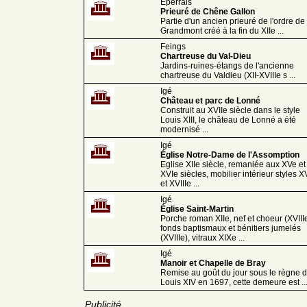
Eperrais
Prieuré de Chêne Gallon
Partie d'un ancien prieuré de l'ordre de
Grandmont créé à la fin du XIIe ...
Feings
Chartreuse du Val-Dieu
Jardins-ruines-étangs de l'ancienne
chartreuse du Valdieu (XII-XVIIIe s ...
Igé
Château et parc de Lonné
Construit au XVIIe siècle dans le style
Louis XIII, le château de Lonné a été
modernisé ...
Igé
Église Notre-Dame de l'Assomption
Eglise XIIe siècle, remaniée aux XVe et
XVIe siècles, mobilier intérieur styles XV
et XVIIIe ...
Igé
Église Saint-Martin
Porche roman XIIe, nef et choeur (XVIIIe
fonds baptismaux et bénitiers jumelés
(XVIIIe), vitraux XIXe ...
Igé
Manoir et Chapelle de Bray
Remise au goût du jour sous le règne 
Louis XIV en 1697, cette demeure est ..
Publicité