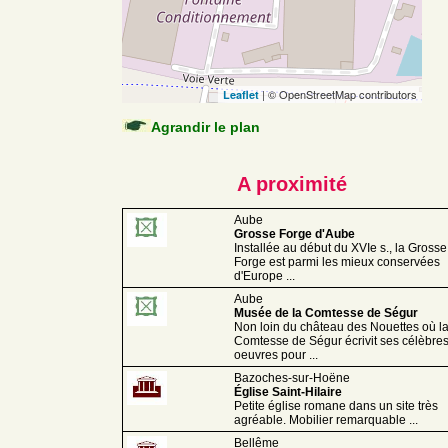
| © OpenStreetMap contributors
Leaflet
Agrandir le plan
A proximité
Aube
Grosse Forge d'Aube
Installée au début du XVIe s., la Grosse
Forge est parmi les mieux conservées
d'Europe ...
Aube
Musée de la Comtesse de Ségur
Non loin du château des Nouettes où l
Comtesse de Ségur écrivit ses célèbre
oeuvres pour ...
Bazoches-sur-Hoëne
Église Saint-Hilaire
Petite église romane dans un site très
agréable. Mobilier remarquable ...
Bellême