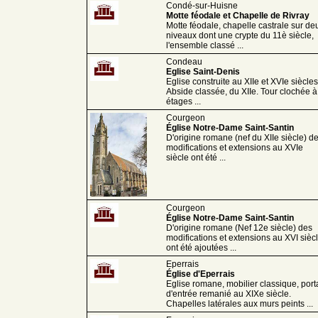
Condé-sur-Huisne
Motte féodale et Chapelle de Rivray
Motte féodale, chapelle castrale sur de
niveaux dont une crypte du 11è siècle,
l'ensemble classé ...
Condeau
Eglise Saint-Denis
Eglise construite au XIIe et XVIe siècles
Abside classée, du XIIe. Tour clochée à
étages ...
Courgeon
Église Notre-Dame Saint-Santin
D'origine romane (nef du XIIe siècle) d
modifications et extensions au XVIe
siècle ont été ...
Courgeon
Église Notre-Dame Saint-Santin
D'origine romane (Nef 12e siècle) des
modifications et extensions au XVI sièc
ont été ajoutées ...
Eperrais
Église d'Eperrais
Eglise romane, mobilier classique, porta
d'entrée remanié au XIXe siècle.
Chapelles latérales aux murs peints ...