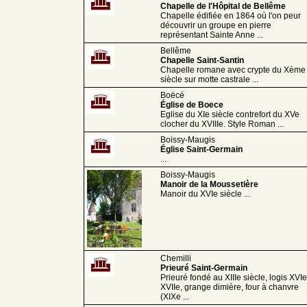
Chapelle de l'Hôpital de Bellême
Chapelle édifiée en 1864 où l'on peur
découvrir un groupe en pierre
représentant Sainte Anne ...
Bellême
Chapelle Saint-Santin
Chapelle romane avec crypte du Xème
siècle sur motte castrale ...
Boëcé
Église de Boece
Eglise du XIe siècle contrefort du XVe
clocher du XVIIIe. Style Roman ...
Boissy-Maugis
Église Saint-Germain
...
Boissy-Maugis
Manoir de la Moussetière
Manoir du XVIe siècle ...
Chemilli
Prieuré Saint-Germain
Prieuré fondé au XIIIe siècle, logis XVIe
XVIIe, grange dimière, four à chanvre
(XIXe ...