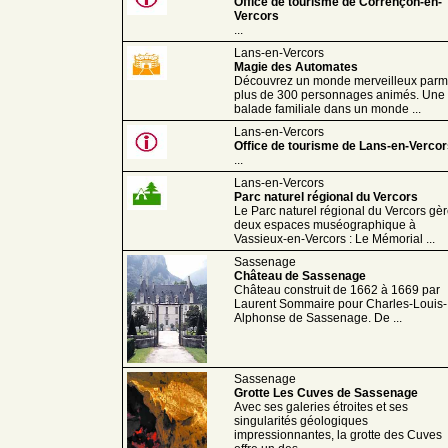
Office de tourisme de Corrençon-en-
Vercors
...
Lans-en-Vercors
Magie des Automates
Découvrez un monde merveilleux parm
plus de 300 personnages animés. Une
balade familiale dans un monde ...
Lans-en-Vercors
Office de tourisme de Lans-en-Verco
...
Lans-en-Vercors
Parc naturel régional du Vercors
Le Parc naturel régional du Vercors gè
deux espaces muséographique à
Vassieux-en-Vercors : Le Mémorial ...
Sassenage
Château de Sassenage
Château construit de 1662 à 1669 par
Laurent Sommaire pour Charles-Louis-
Alphonse de Sassenage. De ...
Sassenage
Grotte Les Cuves de Sassenage
Avec ses galeries étroites et ses
singularités géologiques
impressionnantes, la grotte des Cuves