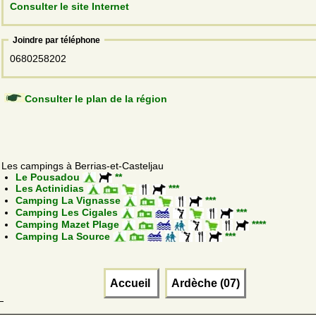
Consulter le site Internet
Joindre par téléphone
0680258202
Consulter le plan de la région
Les campings à Berrias-et-Casteljau
Le Pousadou
**
Les Actinidias
***
Camping La Vignasse
***
Camping Les Cigales
***
Camping Mazet Plage
****
Camping La Source
***
Accueil
Ardèche (07)