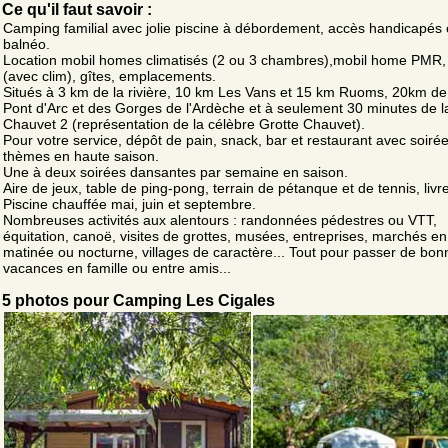
Ce qu'il faut savoir :
Camping familial avec jolie piscine à débordement, accès handicapés 
balnéo.
Location mobil homes climatisés (2 ou 3 chambres),mobil home PMR, 
(avec clim), gîtes, emplacements.
Situés à 3 km de la rivière, 10 km Les Vans et 15 km Ruoms, 20km de
Pont d'Arc et des Gorges de l'Ardèche et à seulement 30 minutes de l
Chauvet 2 (représentation de la célèbre Grotte Chauvet).
Pour votre service, dépôt de pain, snack, bar et restaurant avec soiré
thèmes en haute saison.
Une à deux soirées dansantes par semaine en saison.
Aire de jeux, table de ping-pong, terrain de pétanque et de tennis, livr
Piscine chauffée mai, juin et septembre.
Nombreuses activités aux alentours : randonnées pédestres ou VTT,
équitation, canoë, visites de grottes, musées, entreprises, marchés en
matinée ou nocturne, villages de caractère... Tout pour passer de bon
vacances en famille ou entre amis...
5 photos pour Camping Les Cigales