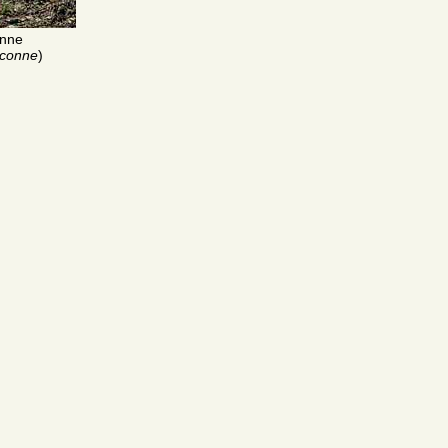
nne
rconne
)