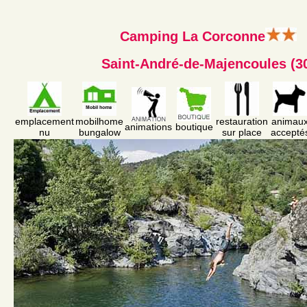
Camping La Corconne
Saint-André-de-Majencoules (3
emplacement
mobilhome
restauration
animau
animations
boutique
nu
bungalow
sur place
accepté