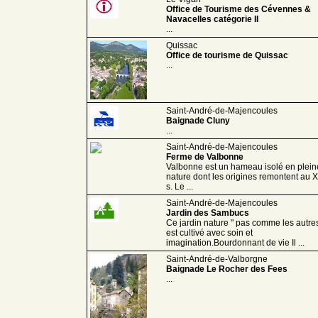
Office de Tourisme des Cévennes &
Navacelles catégorie II
...
Quissac
Office de tourisme de Quissac
...
Saint-André-de-Majencoules
Baignade Cluny
...
Saint-André-de-Majencoules
Ferme de Valbonne
Valbonne est un hameau isolé en plein
nature dont les origines remontent au X
s. Le ...
Saint-André-de-Majencoules
Jardin des Sambucs
Ce jardin nature " pas comme les autres
est cultivé avec soin et
imagination.Bourdonnant de vie Il ...
Saint-André-de-Valborgne
Baignade Le Rocher des Fees
...