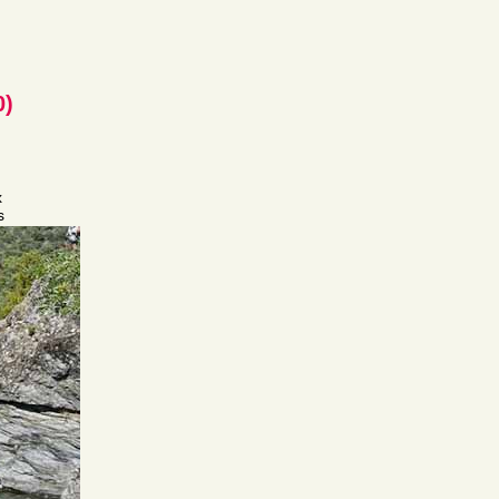
0)
x
s