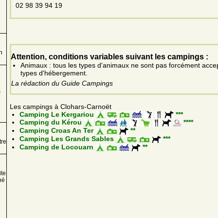
02 98 39 94 19
n
Attention, conditions variables suivant les campings :
Animaux : tous les types d'animaux ne sont pas forcément acce
types d'hébergement.
La rédaction du Guide Campings
s
Les campings à Clohars-Carnoët
Camping Le Kergariou
***
Camping du Kérou
****
Camping Croas An Ter
**
Camping Les Grands Sables
***
tre
Camping de Locouarn
**
ite
né