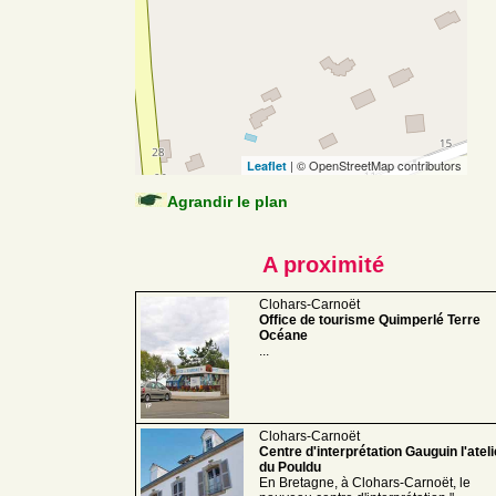
| © OpenStreetMap contributors
Leaflet
Agrandir le plan
A proximité
Clohars-Carnoët
Office de tourisme Quimperlé Terre
Océane
...
Clohars-Carnoët
Centre d'interprétation Gauguin l'ateli
du Pouldu
En Bretagne, à Clohars-Carnoët, le