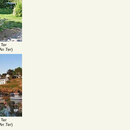
 Ter
An Ter
)
 Ter
An Ter
)