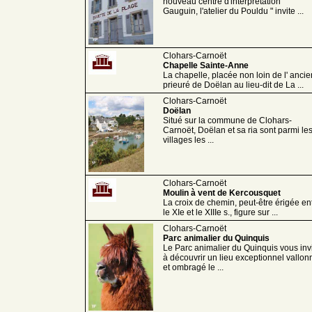
nouveau centre d'interprétation "
Gauguin, l'atelier du Pouldu " invite ...
Clohars-Carnoët
Chapelle Sainte-Anne
La chapelle, placée non loin de l' ancie
prieuré de Doëlan au lieu-dit de La ...
Clohars-Carnoët
Doëlan
Situé sur la commune de Clohars-
Carnoët, Doëlan et sa ria sont parmi le
villages les ...
Clohars-Carnoët
Moulin à vent de Kercousquet
La croix de chemin, peut-être érigée en
le XIe et le XIIIe s., figure sur ...
Clohars-Carnoët
Parc animalier du Quinquis
Le Parc animalier du Quinquis vous inv
à découvrir un lieu exceptionnel vallon
et ombragé le ...