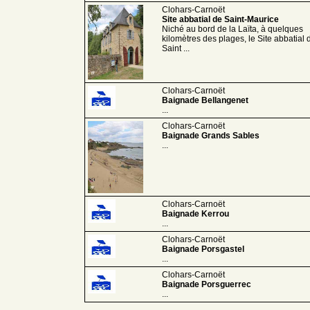
Clohars-Carnoët
Site abbatial de Saint-Maurice
Niché au bord de la Laïta, à quelques
kilomètres des plages, le Site abbatial 
Saint ...
Clohars-Carnoët
Baignade Bellangenet
...
Clohars-Carnoët
Baignade Grands Sables
...
Clohars-Carnoët
Baignade Kerrou
...
Clohars-Carnoët
Baignade Porsgastel
...
Clohars-Carnoët
Baignade Porsguerrec
...