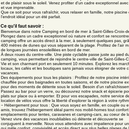
et de plaisir sous le soleil. Venez profiter d'un cadre exceptionnel avec
et vue imprenable.
Que ce soit pour vous rafraîchir, vous relaxer en famille, notre piscine 
l'endroit idéal pour un été parfait.
Ce qu'il faut savoir :
Bienvenue dans notre Camping en bord de mer à Saint-Gilles-Croix-de
Plongez dans un cadre exceptionnel où nature et confort se rencontre
camping offre un accès direct à la mer, à seulement quelques pas, gr
400 mètres de dunes qui vous séparent de la plage. Profitez de l'air m
de longues journées ensoleillées en bord de mer.
À deux roues du centre-ville. Une piste cyclable passe juste au pied d
camping, vous permettant de rejoindre le centre-ville de Saint-Gilles-C
Vie et son charmant port en seulement 10 minutes. Explorez les marc
locaux, les cafés et les boutiques sans jamais vous éloigner de votre 
vacances.
Des équipements pour tous les plaisirs : Profitez de notre piscine intér
chauffée pour des baignades en toutes saisons, et de notre piscine ex
pour des moments de détente sous le soleil. Besoin d'un rafraîchisse
Passez au bar pour un verre, ou découvrez notre snack et épicerie po
plats sur place ou à emporter. Et pour vos escapades, notre service d
location de vélos vous offre la liberté d'explorer la région à votre rythm
− Hébergement pour tous : Que vous soyez en famille, en couple ou e
amis, trouvez l'hébergement idéal parmi nos mobil-homes tout confort
emplacements pour tentes, caravanes et camping-cars, au coeur de la
Venez vivre des vacances inoubliables où détente et découverte se
conjuguent à merveille. Nous vous attendons avec impatience pour un
qui mêle confort, convivialité et accès direct aux plus belles plages de 