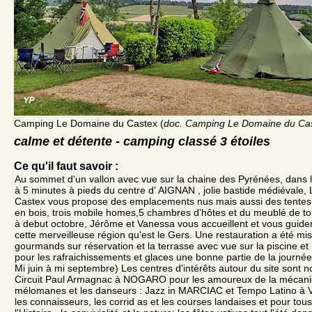
Camping Le Domaine du Castex (
doc. Camping Le Domaine du Ca
calme et détente - camping classé 3 étoiles
Ce qu'il faut savoir :
Au sommet d'un vallon avec vue sur la chaine des Pyrénées, dans l
à 5 minutes à pieds du centre d' AIGNAN , jolie bastide médiévale
Castex vous propose des emplacements nus mais aussi des tentes 
en bois, trois mobile homes,5 chambres d'hôtes et du meublé de t
à debut octobre, Jérôme et Vanessa vous accueillent et vous guident
cette merveilleuse région qu'est le Gers. Une restauration a été mi
gourmands sur réservation et la terrasse avec vue sur la piscine et 
pour les rafraichissements et glaces une bonne partie de la journée
Mi juin à mi septembre) Les centres d'intérêts autour du site sont 
Circuit Paul Armagnac à NOGARO pour les amoureux de la mécani
mélomanes et les danseurs : Jazz in MARCIAC et Tempo Latino 
les connaisseurs, les corrid as et les courses landaises et pour tou