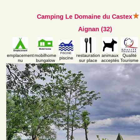
Camping Le Domaine du Castex
Aignan (32)
emplacement
mobilhome
restauration
animaux
Qualité
piscine
nu
bungalow
sur place
acceptés
Tourisme