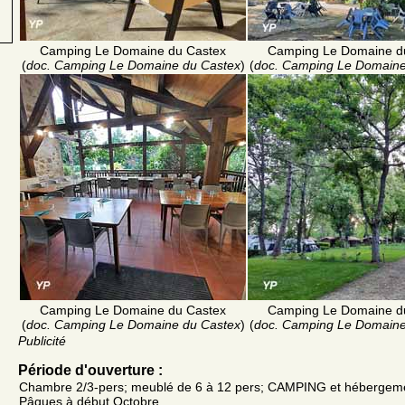
Camping Le Domaine du Castex
Camping Le Domaine d
(
doc. Camping Le Domaine du Castex
)
(
doc. Camping Le Domaine
Camping Le Domaine du Castex
Camping Le Domaine d
(
doc. Camping Le Domaine du Castex
)
(
doc. Camping Le Domaine
Publicité
Période d'ouverture :
Chambre 2/3-pers; meublé de 6 à 12 pers; CAMPING et hébergemen
Pâques à début Octobre