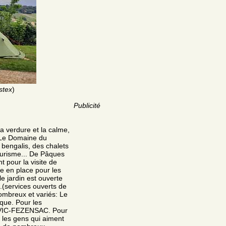
stex
)
Publicité
a verdure et la calme,
, Le Domaine du
bengalis, des chalets
ourisme... De Pâques
 pour la visite de
se en place pour les
le jardin est ouverte
.(services ouverts de
nombreux et variés: Le
que. Pour les
à VIC-FEZENSAC. Pour
s les gens qui aiment