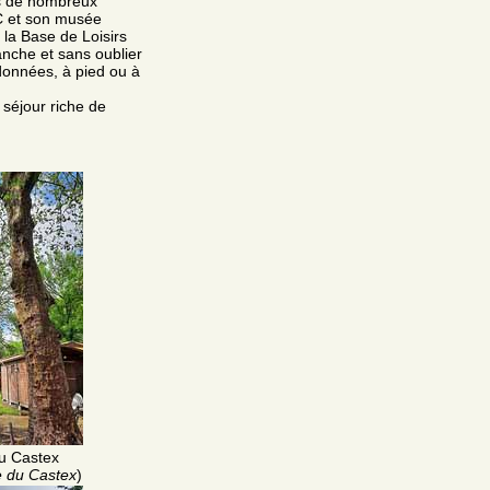
dans de nombreux
C et son musée
la Base de Loisirs
nche et sans oublier
données, à pied ou à
 séjour riche de
u Castex
 du Castex
)