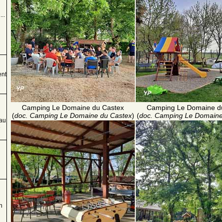
..
ent
Camping Le Domaine du Castex
Camping Le Domaine d
(
doc. Camping Le Domaine du Castex
)
(
doc. Camping Le Domaine
-au
è
n