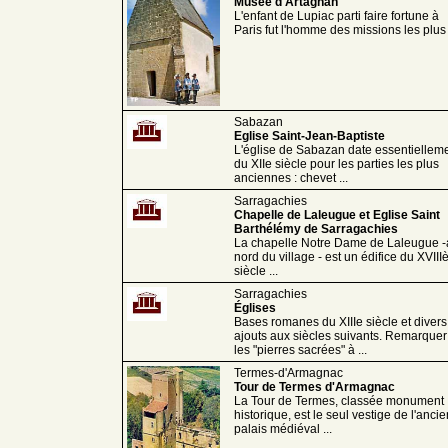
Musée d'Artagnan
L'enfant de Lupiac parti faire fortune à
Paris fut l'homme des missions les plus .
Sabazan
Eglise Saint-Jean-Baptiste
L'église de Sabazan date essentiellem
du XIIe siècle pour les parties les plus
anciennes : chevet ...
Sarragachies
Chapelle de Laleugue et Eglise Saint
Barthélémy de Sarragachies
La chapelle Notre Dame de Laleugue 
nord du village - est un édifice du XVIII
siècle ...
Sarragachies
Églises
Bases romanes du XIIIe siècle et divers
ajouts aux siècles suivants. Remarquer
les "pierres sacrées" à ...
Termes-d'Armagnac
Tour de Termes d'Armagnac
La Tour de Termes, classée monument
historique, est le seul vestige de l'ancie
palais médiéval ...