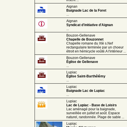
inscrit ...
Aignan
Baignade Lac de la Foret
...
Aignan
Syndicat d'initiative d'Aignan
...
Bouzon-Gellenave
Chapelle de Bouzonnet
Chapelle romane du XIè s.Nef
rectangulaire terminée par un choeur
étroit en hémicycle voûté.A l'intérieur ...
Bouzon-Gellenave
Église de Gellenave
...
Lupiac
Église Saint-Barthélémy
...
Lupiac
Baignade Lac de Lupiac
...
Lupiac
Lac de Lupiac - Base de Loisirs
Lac aménagé pour la baignade,
surveillée en juillet et août. Espace
naturel, randonnée. Plage de sable ...
Lupiac