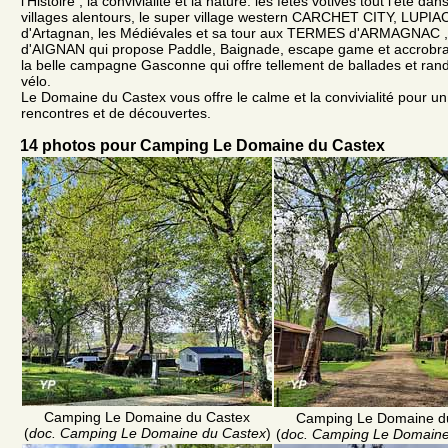
l'Histoire , la convivialité et la nature: les fêtes votives tout l'été 
villages alentours, le super village western CARCHET CITY, LUPIA
d'Artagnan, les Médiévales et sa tour aux TERMES d'ARMAGNAC , 
d'AIGNAN qui propose Paddle, Baignade, escape game et accrobra
la belle campagne Gasconne qui offre tellement de ballades et ran
vélo.
Le Domaine du Castex vous offre le calme et la convivialité pour un
rencontres et de découvertes.
14 photos pour Camping Le Domaine du Castex
Camping Le Domaine du Castex
Camping Le Domaine d
(
doc. Camping Le Domaine du Castex
)
(
doc. Camping Le Domaine