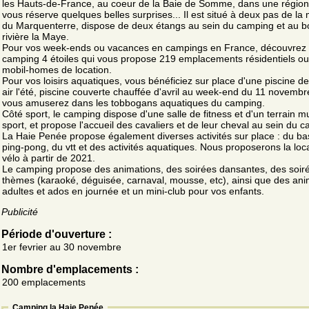
les Hauts-de-France, au coeur de la Baie de Somme, dans une région
vous réserve quelques belles surprises... Il est situé à deux pas de la 
du Marquenterre, dispose de deux étangs au sein du camping et au bo
rivière la Maye.
Pour vos week-ends ou vacances en campings en France, découvrez
camping 4 étoiles qui vous propose 219 emplacements résidentiels o
mobil-homes de location.
Pour vos loisirs aquatiques, vous bénéficiez sur place d'une piscine de
air l'été, piscine couverte chauffée d'avril au week-end du 11 novembre
vous amuserez dans les tobbogans aquatiques du camping.
Côté sport, le camping dispose d'une salle de fitness et d'un terrain mu
sport, et propose l'accueil des cavaliers et de leur cheval au sein du 
La Haie Penée propose également diverses activités sur place : du ba
ping-pong, du vtt et des activités aquatiques. Nous proposerons la loc
vélo à partir de 2021.
Le camping propose des animations, des soirées dansantes, des soir
thèmes (karaoké, déguisée, carnaval, mousse, etc), ainsi que des ani
adultes et ados en journée et un mini-club pour vos enfants.
Publicité
Période d'ouverture :
1er fevrier au 30 novembre
Nombre d'emplacements :
200 emplacements
Camping la Haie Penée