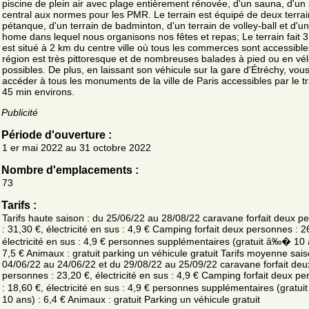
piscine de plein air avec plage entièrement rénovée, d'un sauna, d'un 
central aux normes pour les PMR. Le terrain est équipé de deux terra
pétanque, d'un terrain de badminton, d'un terrain de volley-ball et d'u
home dans lequel nous organisons nos fêtes et repas; Le terrain fait 3,
est situé à 2 km du centre ville où tous les commerces sont accessible
région est très pittoresque et de nombreuses balades à pied ou en vél
possibles. De plus, en laissant son véhicule sur la gare d'Étréchy, vo
accéder à tous les monuments de la ville de Paris accessibles par le t
45 min environs.
Publicité
Période d'ouverture :
1 er mai 2022 au 31 octobre 2022
Nombre d'emplacements :
73
Tarifs :
Tarifs haute saison : du 25/06/22 au 28/08/22 caravane forfait deux p
: 31,30 €, électricité en sus : 4,9 € Camping forfait deux personnes : 2
électricité en sus : 4,9 € personnes supplémentaires (gratuit â‰� 10 
7,5 € Animaux : gratuit parking un véhicule gratuit Tarifs moyenne sais
04/06/22 au 24/06/22 et du 29/08/22 au 25/09/22 caravane forfait deu
personnes : 23,20 €, électricité en sus : 4,9 € Camping forfait deux p
: 18,60 €, électricité en sus : 4,9 € personnes supplémentaires (gratu
10 ans) : 6,4 € Animaux : gratuit Parking un véhicule gratuit