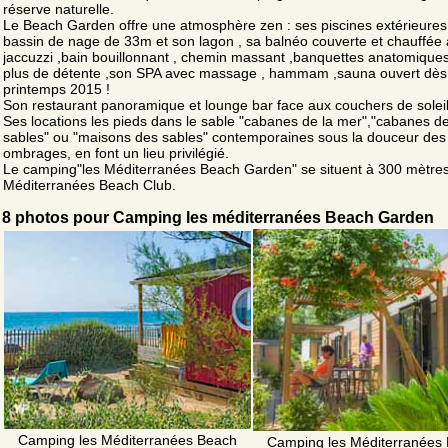
réserve naturelle.
Le Beach Garden offre une atmosphère zen : ses piscines extérieures
bassin de nage de 33m et son lagon , sa balnéo couverte et chauffée
jaccuzzi ,bain bouillonnant , chemin massant ,banquettes anatomiques
plus de détente ,son SPA avec massage , hammam ,sauna ouvert dès
printemps 2015 !
Son restaurant panoramique et lounge bar face aux couchers de soleil
Ses locations les pieds dans le sable "cabanes de la mer","cabanes d
sables" ou "maisons des sables" contemporaines sous la douceur des
ombrages, en font un lieu privilégié.
Le camping"les Méditerranées Beach Garden" se situent à 300 mètre
Méditerranées Beach Club.
8 photos pour Camping les méditerranées Beach Garden
Camping les Méditerranées Beach
Camping les Méditerranées