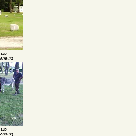
naux
hanaux
)
naux
hanaux
)