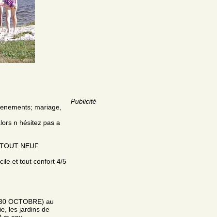
Publicité
évenements; mariage,
alors n hésitez pas a
 TOUT NEUF
ile et tout confort 4/5
 30 OCTOBRE) au
e, les jardins de
0 m env.