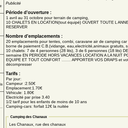
Publicité
ée
Période d'ouverture :
1 avril au 31 octobre pour terrain de camping,
10 CHALETS EN LOCATION(tout équipé) OUVERT TOUTE L ANNEE 
RESERVER
Nombre d'emplacements :
20 emplacements pour tentes, combi, caravane air de camping car 
borne de paiement C.B.(vidange, eau,electricité,animaux gratuits, sa
10 chalets: 7 de 4 personnes (28 lits), 3 de 6 personnes (18 lits) D
semaine EN PERIODE HORS VACANCES LOCATION A LA NUIT P
EQUIPE ET TOUT CONFORT ........ APPORTER VOS DRAPS et votre
décompresser
Tarifs :
Par jour:
Campeur :2.50€
la
Emplacement:1.70€
Véhicule: 1.80€
Electricité par prise 3.40
1/2 tarif pour les enfants de moins de 10 ans
Camping-cars: forfait 12€ la nuitée
..
Camping des Chanaux
Les Chanaux, rue des chanaux