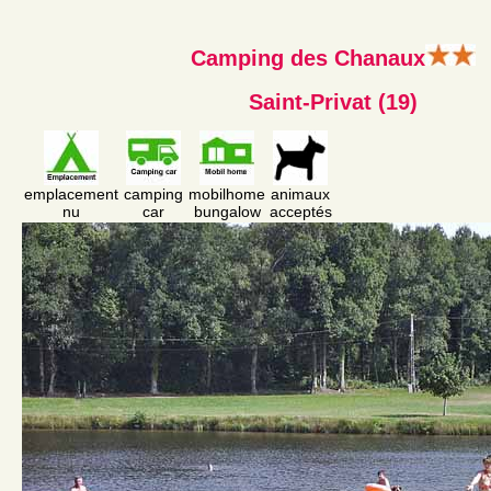
Camping des Chanaux
Saint-Privat (19)
emplacement
camping
mobilhome
animaux
nu
car
bungalow
acceptés