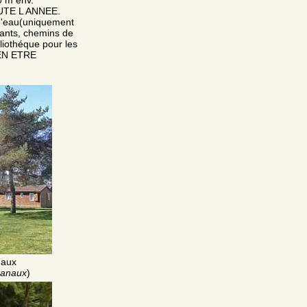
TOUTE L ANNEE.
 d'eau(uniquement
nfants, chemins de
bliothéque pour les
IEN ETRE
naux
hanaux
)