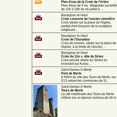
Plan d'eau de la Croix de l'Arbre
Plan d'eau de 5 ha : Baignade surveill
de 15h à 18h de mi-juillet à ...
Bassignac-le-Haut
Croix couverte de l'ancien cimetière
Croix située sur la place de l'église,
parfait chef-d'oeuvre de la sculpture
religieuse ...
Bassignac-le-Haut
Croix de l'Ouradour
Croix de chemin, située sur la place de
l'église, à la limite de l'ancien ...
Bassignac-le-Haut
Croix du 12e s. dite du Siriex
Croix percée située au Sirieix en
revenant sur Auriac ...
Saint-Geniez-ô-Merle
Pont de Merle
A 500m du site des Tours de Merle, sur 
D13 reliant les communes de St ...
Saint-Geniez-ô-Merle
Tours de Merle
La cité médiévale des Tours de Merle
s'élève sur un éperon rocheux de 40 m .