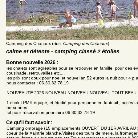
Camping des Chanaux (
doc. Camping des Chanaux
)
calme et détente - camping classé 2 étoiles
Bonne nouvelle 2026 :
les chalets sont agréables pour se retrouver en famille, pour des 
cousinade, retrouvailles etc....
les prix sont doux pour noel et nouvel an 52 euros la nuit pour 4 p 
nous contacter : 06.30.32.78.19
NOUVEAUTE 2026 NOUVEAU NOUVEAU NOUVEAU TOUT BEAU
1 chalet PMR équipé, et étudié pour personne en fauteuil , accès fac
personnes
tel pour réservation prioritaire 06.30.32.78.19
Ce qu'il faut savoir :
Camping ombragé (15 emplacements OUVERT DU 1ER AVRIL AU
coeur de la Xaintrie blanche.Visites des tours de merle, la fromageri
sothys, ferme du moyen age etc Tous commerces alimentaire à 80