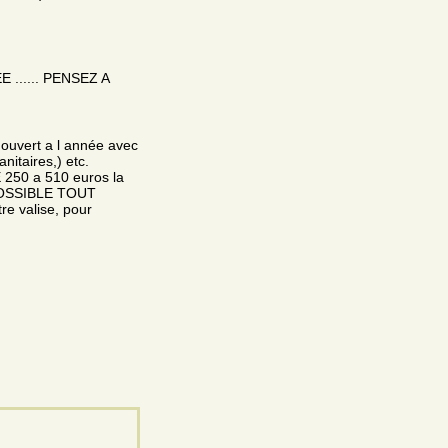
...... PENSEZ A
ouvert a l année avec
nitaires,) etc.
E 250 a 510 euros la
OSSIBLE TOUT
 valise, pour