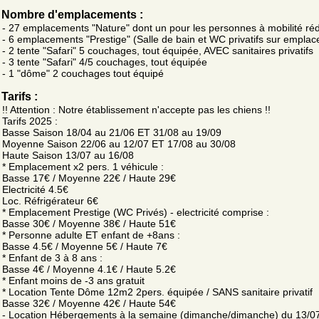
Nombre d'emplacements :
- 27 emplacements "Nature" dont un pour les personnes à mobilité réd
- 6 emplacements "Prestige" (Salle de bain et WC privatifs sur empla
- 2 tente "Safari" 5 couchages, tout équipée, AVEC sanitaires privatifs
- 3 tente "Safari" 4/5 couchages, tout équipée
- 1 "dôme" 2 couchages tout équipé
Tarifs :
!! Attention : Notre établissement n'accepte pas les chiens !!
Tarifs 2025 :
Basse Saison 18/04 au 21/06 ET 31/08 au 19/09
Moyenne Saison 22/06 au 12/07 ET 17/08 au 30/08
Haute Saison 13/07 au 16/08
* Emplacement x2 pers. 1 véhicule :
Basse 17€ / Moyenne 22€ / Haute 29€
Electricité 4.5€
Loc. Réfrigérateur 6€
* Emplacement Prestige (WC Privés) - electricité comprise :
Basse 30€ / Moyenne 38€ / Haute 51€
* Personne adulte ET enfant de +8ans :
Basse 4.5€ / Moyenne 5€ / Haute 7€
* Enfant de 3 à 8 ans :
Basse 4€ / Moyenne 4.1€ / Haute 5.2€
* Enfant moins de -3 ans gratuit
* Location Tente Dôme 12m2 2pers. équipée / SANS sanitaire privatif
Basse 32€ / Moyenne 42€ / Haute 54€
- Location Hébergements à la semaine (dimanche/dimanche) du 13/0