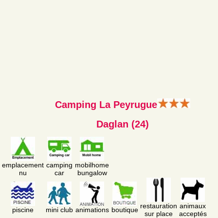
Camping La Peyrugue
Daglan (24)
emplacement
camping
mobilhome
nu
car
bungalow
restauration
animaux
piscine
mini club
animations
boutique
sur place
acceptés