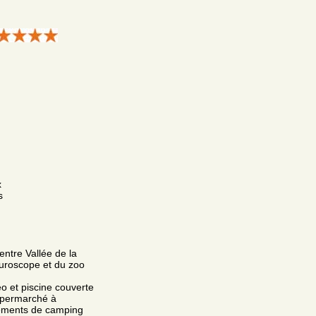
x
s
ntre Vallée de la
turoscope et du zoo
o et piscine couverte
supermarché à
ements de camping