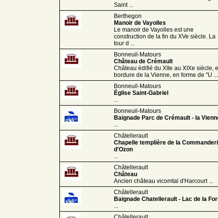
Saint ...
Berthegon
Manoir de Vayolles
Le manoir de Vayolles est une
construction de la fin du XVe siècle. La
tour d ...
Bonneuil-Matours
Château de Crémault
Château édifié du XIIe au XIXe siècle, 
bordure de la Vienne, en forme de "U ...
Bonneuil-Matours
Église Saint-Gabriel
...
Bonneuil-Matours
Baignade Parc de Crémault - la Vienn
...
Châtellerault
Chapelle templière de la Commander
d'Ozon
...
Châtellerault
Château
Ancien château vicomtal d'Harcourt ...
Châtellerault
Baignade Chatellerault - Lac de la For
...
Châtellerault