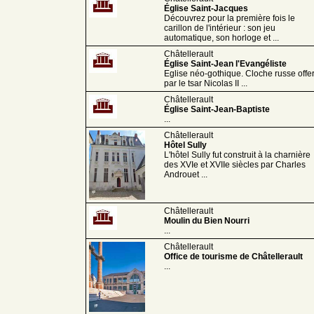
Église Saint-Jacques
Découvrez pour la première fois le
carillon de l'intérieur : son jeu
automatique, son horloge et ...
Châtellerault
Église Saint-Jean l'Evangéliste
Eglise néo-gothique. Cloche russe offe
par le tsar Nicolas II ...
Châtellerault
Église Saint-Jean-Baptiste
...
Châtellerault
Hôtel Sully
L'hôtel Sully fut construit à la charnière
des XVIe et XVIIe siècles par Charles
Androuet ...
Châtellerault
Moulin du Bien Nourri
...
Châtellerault
Office de tourisme de Châtellerault
...