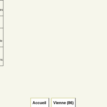
les
le
ns
Accueil
Vienne (86)