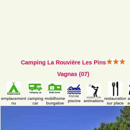
Camping La Rouvière Les Pins
Vagnas (07)
emplacement
camping
mobilhome
restauration
a
piscine
animations
nu
car
bungalow
sur place
a