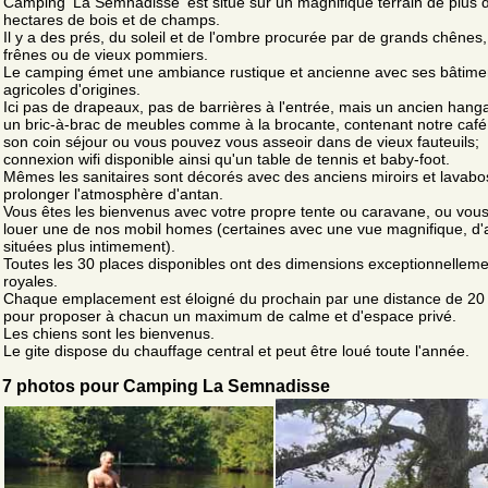
Camping 'La Semnadisse' est situé sur un magnifique terrain de plus 
hectares de bois et de champs.
Il y a des prés, du soleil et de l'ombre procurée par de grands chênes
frênes ou de vieux pommiers.
Le camping émet une ambiance rustique et ancienne avec ses bâtime
agricoles d'origines.
Ici pas de drapeaux, pas de barrières à l'entrée, mais un ancien hang
un bric-à-brac de meubles comme à la brocante, contenant notre café
son coin séjour ou vous pouvez vous asseoir dans de vieux fauteuils;
connexion wifi disponible ainsi qu'un table de tennis et baby-foot.
Mêmes les sanitaires sont décorés avec des anciens miroirs et lavabo
prolonger l'atmosphère d'antan.
Vous êtes les bienvenus avec votre propre tente ou caravane, ou vou
louer une de nos mobil homes (certaines avec une vue magnifique, d'
situées plus intimement).
Toutes les 30 places disponibles ont des dimensions exceptionnelleme
royales.
Chaque emplacement est éloigné du prochain par une distance de 2
pour proposer à chacun un maximum de calme et d'espace privé.
Les chiens sont les bienvenus.
Le gite dispose du chauffage central et peut être loué toute l'année.
7 photos pour Camping La Semnadisse