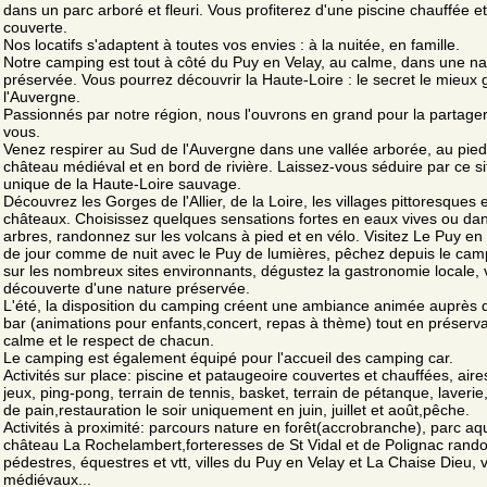
dans un parc arboré et fleuri. Vous profiterez d'une piscine chauffée et
couverte.
Nos locatifs s'adaptent à toutes vos envies : à la nuitée, en famille.
Notre camping est tout à côté du Puy en Velay, au calme, dans une na
préservée. Vous pourrez découvrir la Haute-Loire : le secret le mieux
l'Auvergne.
Passionnés par notre région, nous l'ouvrons en grand pour la partage
vous.
Venez respirer au Sud de l'Auvergne dans une vallée arborée, au pied
château médiéval et en bord de rivière. Laissez-vous séduire par ce si
unique de la Haute-Loire sauvage.
Découvrez les Gorges de l'Allier, de la Loire, les villages pittoresques e
châteaux. Choisissez quelques sensations fortes en eaux vives ou dan
arbres, randonnez sur les volcans à pied et en vélo. Visitez Le Puy en
de jour comme de nuit avec le Puy de lumières, pêchez depuis le cam
sur les nombreux sites environnants, dégustez la gastronomie locale, v
découverte d'une nature préservée.
L'été, la disposition du camping créent une ambiance animée auprès 
bar (animations pour enfants,concert, repas à thème) tout en préserva
calme et le respect de chacun.
Le camping est également équipé pour l'accueil des camping car.
Activités sur place: piscine et pataugeoire couvertes et chauffées, aire
jeux, ping-pong, terrain de tennis, basket, terrain de pétanque, laverie
de pain,restauration le soir uniquement en juin, juillet et août,pêche.
Activités à proximité: parcours nature en forêt(accrobranche), parc aq
château La Rochelambert,forteresses de St Vidal et de Polignac ran
pédestres, équestres et vtt, villes du Puy en Velay et La Chaise Dieu, v
médiévaux...