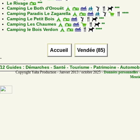
Le Rivage
***
Camping Le Both d'Orouët
***
Camping Paradis Le Zagarella
****
Camping Le Petit Bois
***
Camping Les Chaumes
**
Camping le Bois Verdon
****
Accueil
Vendée (85)
12 Guides :
Démarches - Santé - Tourisme - Patrimoine - Automob
Copyright Yalta Production - Janvier 2013 / octobre 2025 -
Données personnelles -
Mentio