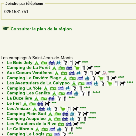
Joindre par téléphone
0251581751
Consulter le plan de la région
Les campings à Saint-Jean-de-Monts
Le Bois Joly
****
Camping de La Forêt
****
Aux Coeurs Vendéens
****
Camping La Davière Plage
****
Les Aventuriers de La Calypso
****
Camping La Yole
****
Camping Les Genêts
*****
La Buzelière
****
Le Fief
***
Les Amiaux
****
Camping Plein Sud
****
Camping Acapulco
*****
Les Peupliers de la Rive
***
Le California
****
Camping Le Logis
***