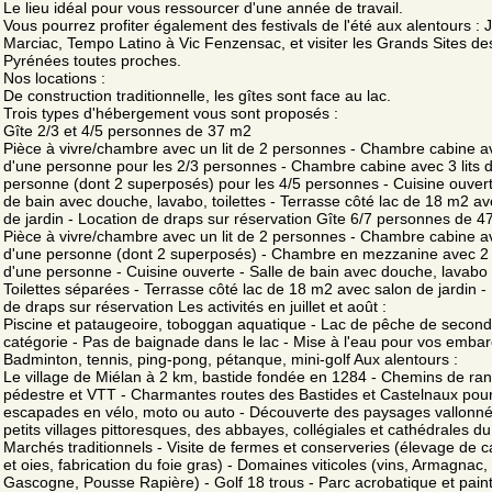
Le lieu idéal pour vous ressourcer d'une année de travail.
Vous pourrez profiter également des festivals de l'été aux alentours : J
Marciac, Tempo Latino à Vic Fenzensac, et visiter les Grands Sites de
Pyrénées toutes proches.
Nos locations :
De construction traditionnelle, les gîtes sont face au lac.
Trois types d'hébergement vous sont proposés :
Gîte 2/3 et 4/5 personnes de 37 m2
Pièce à vivre/chambre avec un lit de 2 personnes - Chambre cabine ave
d'une personne pour les 2/3 personnes - Chambre cabine avec 3 lits 
personne (dont 2 superposés) pour les 4/5 personnes - Cuisine ouvert
de bain avec douche, lavabo, toilettes - Terrasse côté lac de 18 m2 a
de jardin - Location de draps sur réservation Gîte 6/7 personnes de 
Pièce à vivre/chambre avec un lit de 2 personnes - Chambre cabine av
d'une personne (dont 2 superposés) - Chambre en mezzanine avec 2 l
d'une personne - Cuisine ouverte - Salle de bain avec douche, lavabo 
Toilettes séparées - Terrasse côté lac de 18 m2 avec salon de jardin -
de draps sur réservation Les activités en juillet et août :
Piscine et pataugeoire, toboggan aquatique - Lac de pêche de secon
catégorie - Pas de baignade dans le lac - Mise à l'eau pour vos embar
Badminton, tennis, ping-pong, pétanque, mini-golf Aux alentours :
Le village de Miélan à 2 km, bastide fondée en 1284 - Chemins de r
pédestre et VTT - Charmantes routes des Bastides et Castelnaux pour
escapades en vélo, moto ou auto - Découverte des paysages vallonné
petits villages pittoresques, des abbayes, collégiales et cathédrales du
Marchés traditionnels - Visite de fermes et conserveries (élevage de 
et oies, fabrication du foie gras) - Domaines viticoles (vins, Armagnac,
Gascogne, Pousse Rapière) - Golf 18 trous - Parc acrobatique et paint