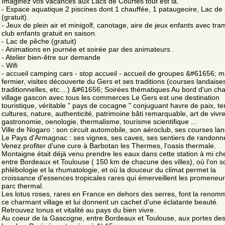
Imaginez vos vacances aux Lacs de Courtes tout est là.
- Espace aquatique 2 piscines dont 1 chauffée, 1 pataugeoire, Lac de
(gratuit).
- Jeux de plein air et minigolf, canotage, aire de jeux enfants avec tra
club enfants gratuit en saison.
- Lac de pêche (gratuit)
- Animations en journée et soirée par des animateurs .
- Atelier bien-être sur demande
- Wifi
- accueil camping cars - stop accueil - accueil de groupes &#61656; 
fermier, visites découverte du Gers et ses traditions (courses landaises
traditionnelles, etc....) &#61656; Soirées thématiques Au bord d'un ch
village gascon avec tous les commerces Le Gers est une destination
touristique, véritable " pays de cocagne " conjuguant havre de paix, te
cultures, nature, authenticité, patrimoine bâti remarquable, art de vivre
gastronomie, oenologie, thermalisme, tourisme scientifique ...
Ville de Nogaro : son circuit automobile, son aéroclub, ses courses la
Le Pays d'Armagnac : ses vignes, ses caves, ses sentiers de randonn
Venez profiter d'une cure à Barbotan les Thermes, l'oasis thermale.
Montaigne était déjà venu prendre les eaux dans cette station à mi c
entre Bordeaux et Toulouse ( 150 km de chacune des villes), où l'on s
phlébologie et la rhumatologie, et où la douceur du climat permet la
croissance d'essences tropicales rares qui émerveillent les promeneu
parc thermal.
Les lotus roses, rares en France en dehors des serres, font la reno
ce charmant village et lui donnent un cachet d'une éclatante beauté.
Retrouvez tonus et vitalité au pays du bien vivre.
Au coeur de la Gascogne, entre Bordeaux et Toulouse, aux portes de