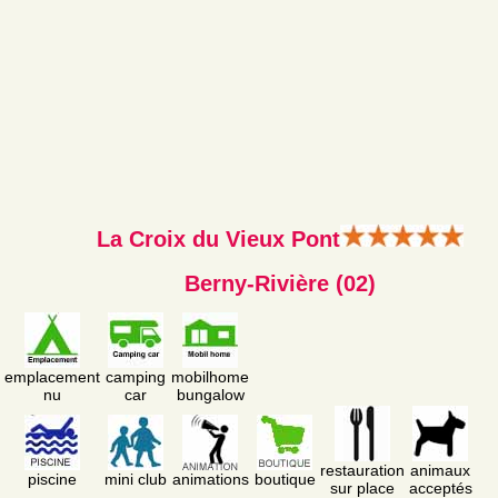
La Croix du Vieux Pont
Berny-Rivière (02)
emplacement
camping
mobilhome
nu
car
bungalow
restauration
animaux
piscine
mini club
animations
boutique
sur place
acceptés