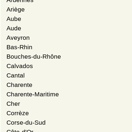
Ariège
Aube
Aude
Aveyron
Bas-Rhin
Bouches-du-Rhône
Calvados
Cantal
Charente
Charente-Maritime
Cher
Corrèze
Corse-du-Sud
Côte-d'Or