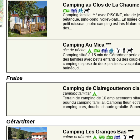
Camping au Clos de La Chaume 
Camping familial *** avec PISCINE, aire de jeu
pétanque, ping-pong, volley-ball... En lisière 
petit ruisseau, notre camping est très Nature
ap
des...
Camping Au Mica ***
site de pêche
Camping situé à 15 min de Gérardmer perle d
des familles avec petits enfants ou des coupl
camping dispose de deux piscines avec patau
balnéo, d...
Fraize
Camping de Clairegouttenon cl
camping familial
Terrain de camping de 10 emplacements situé
pour du camping familial. Camping fleuri et tr
camping-cars, douche chaude gratuite. Superfi
Gérardmer
Camping Les Granges Bas ***
calme et détente