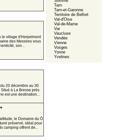
Somme
Tarn
Tarn-et-Garonne
Territoire de Belfort
Val-d'Oise
Val-de-Marne
Var
Vaucluse
 le village d'Herpelmont
Vendée
maine des Messires vous
Vienne
enticité, son...
Vosges
Yonne
Yvelines
e du 20 décembre au 30
 Situé à La Bresse près
e est une destination...
*
altitude, le Domaine du Ô
urel préservé, idéal pour
s camping offrent de...