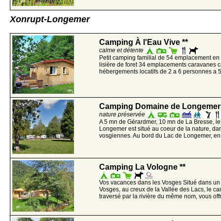
Xonrupt-Longemer
Camping À l'Eau Vive **
calme et détente
Petit camping familial de 54 emplacement en 
lisière de foret 34 emplacements caravanes c
hébergements locatifs de 2 a 6 personnes a 5
Camping Domaine de Longemer 
nature préservée
A 5 mn de Gérardmer, 10 mn de La Bresse, 
Longemer est situé au coeur de la nature, d
vosgiennes. Au bord du Lac de Longemer, en l
Camping La Vologne **
Vos vacances dans les Vosges Situé dans un s
Vosges, au creux de la Vallée des Lacs, le c
traversé par la rivière du même nom, vous offr