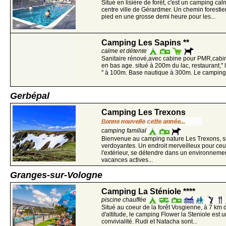
Situé en lisière de forêt, c'est un camping c
centre ville de Gérardmer. Un chemin foresti
pied en une grosse demi heure pour les...
Camping Les Sapins **
calme et détente
Sanitaire rénové,avec cabine pour PMR,cabin
en bas age. situé à 200m du lac, restaurant,'
'' à 100m. Base nautique à 300m. Le camping 
Gerbépal
Camping Les Trexons
camping familial
Bienvenue au camping nature Les Trexons, s
verdoyantes. Un endroit merveilleux pour ceu
l'extérieur, se détendre dans un environneme
vacances actives...
Granges-sur-Vologne
Camping La Sténiole ****
piscine chauffée
Situé au coeur de la forêt Vosgienne, à 7 km
d'altitude, le camping Flower la Steniole est 
convivialité. Rudi et Natacha sont...