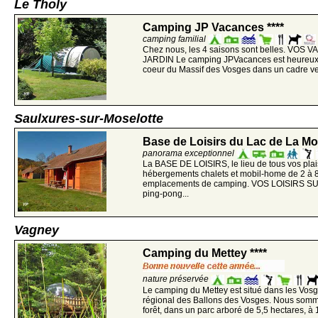
Le Tholy
Camping JP Vacances ****
camping familial
Chez nous, les 4 saisons sont belles. VO
JARDIN Le camping JPVacances est heureux d
coeur du Massif des Vosges dans un cadre verd
Saulxures-sur-Moselotte
Base de Loisirs du Lac de La Mos
panorama exceptionnel
La BASE DE LOISIRS, le lieu de tous vos plai
hébergements chalets et mobil-home de 2 à 
emplacements de camping. VOS LOISIRS SUR
ping-pong...
Vagney
Camping du Mettey ****
nature préservée
Le camping du Mettey est situé dans les Vosg
régional des Ballons des Vosges. Nous sommes
forêt, dans un parc arboré de 5,5 hectares, à 