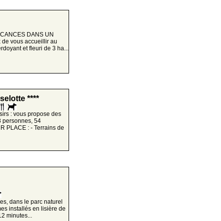
S VACANCES DANS UN
e vous accueillir au
oyant et fleuri de 3 ha...
elotte ****
sirs : vous propose des
8 personnes, 54
 PLACE : - Terrains de
es, dans le parc naturel
 installés en lisière de
12 minutes...