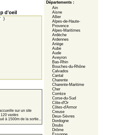
Départements :
Ain
 d'oeil
Aisne
Allier
)
Alpes-de-Haute-
Provence
Alpes-Maritimes
Ardèche
Ardennes
Ariège
Aube
Aude
Aveyron
Bas-Rhin
Bouches-du-Rhône
Calvados
Cantal
Charente
Charente-Maritime
Cher
Corrèze
Corse-du-Sud
Côte-d'Or
Côtes-d'Armor
cueille sur un site
Creuse
 120 vastes
Deux-Sèvres
ué à 1500m de la sortie...
Dordogne
Doubs
Drôme
Essonne