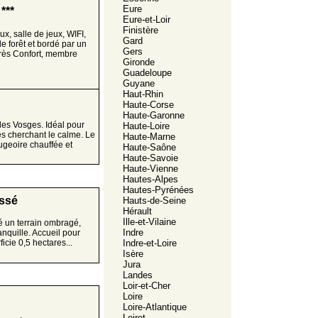
Eure
***
Eure-et-Loir
Finistère
x, salle de jeux, WIFI,
Gard
de forêt et bordé par un
Gers
 très Confort, membre
Gironde
Guadeloupe
Guyane
Haut-Rhin
Haute-Corse
Haute-Garonne
es Vosges. Idéal pour
Haute-Loire
es cherchant le calme. Le
Haute-Marne
geoire chauffée et
Haute-Saône
Haute-Savoie
Haute-Vienne
Hautes-Alpes
Hautes-Pyrénées
assé
Hauts-de-Seine
Hérault
Ille-et-Vilaine
 un terrain ombragé,
Indre
anquille. Accueil pour
Indre-et-Loire
cie 0,5 hectares...
Isère
Jura
Landes
Loir-et-Cher
Loire
Loire-Atlantique
Loiret