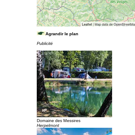
Leaflet
| Map data de OpenStreetM
Agrandir le plan
Publicité
Domaine des Messires
Herpelmont