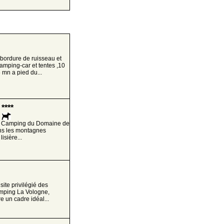
bordure de ruisseau et
amping-car et tentes ,10
 mn a pied du...
****
le Camping du Domaine de
ans les montagnes
isière...
ite privilégié des
amping La Vologne,
e un cadre idéal...