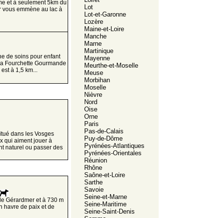
alme et à seulement 5km du
Lot
er vous emmène au lac à
Lot-et-Garonne
Lozère
Maine-et-Loire
Manche
Marne
Martinique
e de soins pour enfant
Mayenne
' la Fourchette Gourmande
Meurthe-et-Moselle
est à 1,5 km...
Meuse
Morbihan
Moselle
Nièvre
Nord
Oise
Orne
Paris
Pas-de-Calais
itué dans les Vosges
Puy-de-Dôme
x qui aiment jouer à
Pyrénées-Atlantiques
nt naturel ou passer des
Pyrénées-Orientales
Réunion
Rhône
Saône-et-Loire
Sarthe
Savoie
Seine-et-Marne
 de Gérardmer et à 730 m
Seine-Maritime
un havre de paix et de
Seine-Saint-Denis