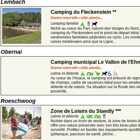
Lembach
Camping du Fleckenstein **
camping familial
Niché au coeur du Parc naturel des Vosges du Nord,
camping du Fleckenstein est le point de départ idéal
randonnées familiales pédestres ou cyclo. Les nom
ruines médiévales ainsi que la Ligne...
Obernai
Camping municipal Le Vallon de l'Ehn 
calme et détente
Au coeur de l'Alsace, le camping est entouré de vign
de champs, cadre de vacances idéal pour les amate
détente et de nature. Sa situation sur la Route des vi
proximité...
Roeschwoog
Zone de Loisirs du Staedly ***
calme et détente
Nichée dans un écrin de verdure, la zone de loisirs 
offre une nature préservée avec son très beau plan 
surveillé. Profitez en famille des équipements sportif
(pétanque, parcours de santé, pêche...