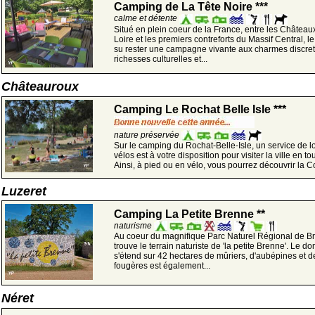
Camping de La Tête Noire ***
calme et détente
Situé en plein coeur de la France, entre les Château
Loire et les premiers contreforts du Massif Central, le
su rester une campagne vivante aux charmes discret
richesses culturelles et...
Châteauroux
Camping Le Rochat Belle Isle ***
nature préservée
Sur le camping du Rochat-Belle-Isle, un service de l
vélos est à votre disposition pour visiter la ville en tou
Ainsi, à pied ou en vélo, vous pourrez découvrir la Co
Luzeret
Camping La Petite Brenne **
naturisme
Au coeur du magnifique Parc Naturel Régional de B
trouve le terrain naturiste de 'la petite Brenne'. Le d
s'étend sur 42 hectares de mûriers, d'aubépines et d
fougères est également...
Néret