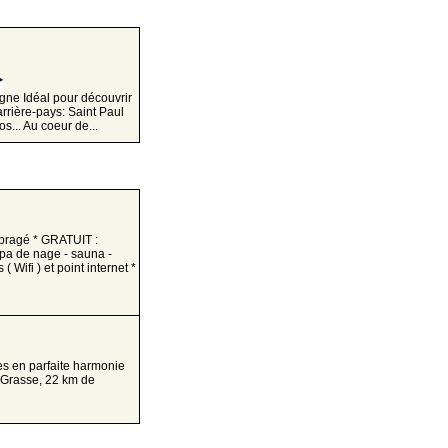
gne Idéal pour découvrir
arrière-pays: Saint Paul
s... Au coeur de...
mbragé * GRATUIT :
pa de nage - sauna -
 Wifi ) et point internet *
es en parfaite harmonie
 Grasse, 22 km de