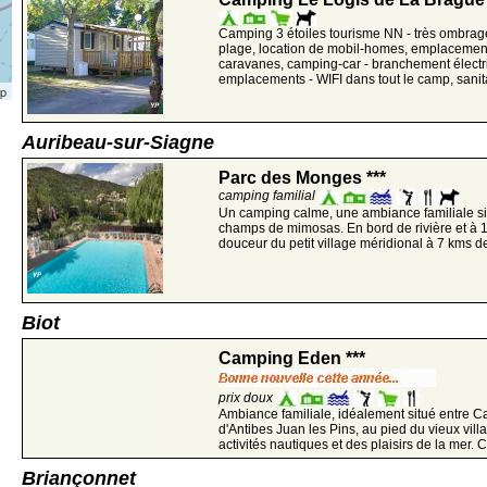
Camping 3 étoiles tourisme NN - très ombragé
plage, location de mobil-homes, emplacement
caravanes, camping-car - branchement électri
emplacements - WIFI dans tout le camp, sanita
ap
Auribeau-sur-Siagne
Parc des Monges ***
camping familial
Un camping calme, une ambiance familiale si
champs de mimosas. En bord de rivière et à 
douceur du petit village méridional à 7 kms de 
Biot
Camping Eden ***
prix doux
Ambiance familiale, idéalement situé entre Ca
d'Antibes Juan les Pins, au pied du vieux vil
activités nautiques et des plaisirs de la mer.
Briançonnet