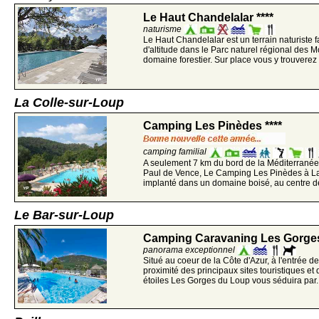
Le Haut Chandelalar ****
naturisme
Le Haut Chandelalar est un terrain naturiste 
d'altitude dans le Parc naturel régional des M
domaine forestier. Sur place vous y trouverez t
La Colle-sur-Loup
Camping Les Pinèdes ****
camping familial
A seulement 7 km du bord de la Méditerranée 
Paul de Vence, Le Camping Les Pinèdes à La
implanté dans un domaine boisé, au centre de
Le Bar-sur-Loup
Camping Caravaning Les Gorges
panorama exceptionnel
Situé au coeur de la Côte d'Azur, à l'entrée 
proximité des principaux sites touristiques et
étoiles Les Gorges du Loup vous séduira par..