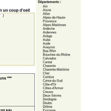
Départements :
Ain
n un coup d'oeil
Aisne
Allier
)
Alpes-de-Haute-
Provence
Alpes-Maritimes
Ardèche
Ardennes
Ariège
Aube
Aude
Aveyron
Bas-Rhin
Bouches-du-Rhône
Calvados
Cantal
Charente
Charente-Maritime
Cher
Corrèze
ns ***
Corse-du-Sud
Côte-d'Or
Côtes-d'Armor
Creuse
Deux-Sèvres
Dordogne
Doubs
Drôme
Essonne
*** NN.