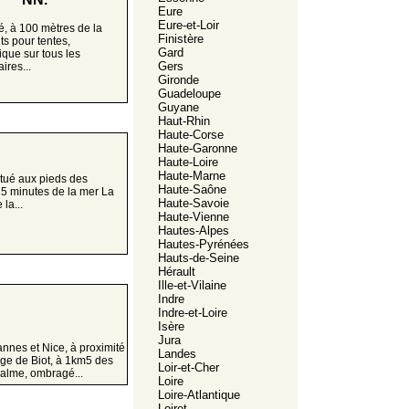
Eure
Eure-et-Loir
, à 100 mètres de la
Finistère
s pour tentes,
Gard
que sur tous les
Gers
ires...
Gironde
Guadeloupe
Guyane
Haut-Rhin
Haute-Corse
Haute-Garonne
Haute-Loire
Haute-Marne
tué aux pieds des
Haute-Saône
15 minutes de la mer La
Haute-Savoie
la...
Haute-Vienne
Hautes-Alpes
Hautes-Pyrénées
Hauts-de-Seine
Hérault
Ille-et-Vilaine
Indre
Indre-et-Loire
Isère
Jura
nnes et Nice, à proximité
Landes
lage de Biot, à 1km5 des
Loir-et-Cher
 Calme, ombragé...
Loire
Loire-Atlantique
Loiret