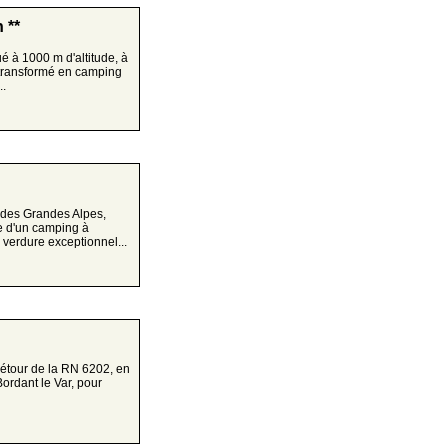
 **
é à 1000 m d'altitude, à
, transformé en camping
..
 des Grandes Alpes,
me d'un camping à
 verdure exceptionnel...
détour de la RN 6202, en
ordant le Var, pour