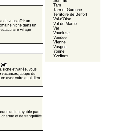
Somme
Tarn
Tarn-et-Garonne
Territoire de Belfort
Val-d'Oise
 de vous offrir un
Val-de-Marne
 domaine niché dans un
Var
pectaculaire village
Vaucluse
Vendée
Vienne
Vosges
Yonne
Yvelines
 riche et variée, vous
 de vacances, coupé du
re avec votre quotidien.
ur d'un incroyable parc
harme et de tranquillité.