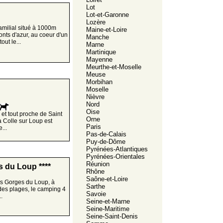
Lot
Lot-et-Garonne
Lozère
familial situé à 1000m
Maine-et-Loire
onts d'azur, au coeur d'un
Manche
out le...
Marne
Martinique
Mayenne
Meurthe-et-Moselle
Meuse
Morbihan
Moselle
Nièvre
Nord
Oise
et tout proche de Saint
Orne
 Colle sur Loup est
Paris
...
Pas-de-Calais
Puy-de-Dôme
Pyrénées-Atlantiques
Pyrénées-Orientales
Réunion
 du Loup ****
Rhône
Saône-et-Loire
des Gorges du Loup, à
Sarthe
 des plages, le camping 4
Savoie
.
Seine-et-Marne
Seine-Maritime
Seine-Saint-Denis