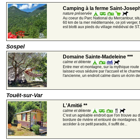
Camping à la ferme Saint-Joseph
nature préservée
Au coeur du Parc National du Mercantour, situ
60 km de la mer méditerranée, ce joli verger
est blotti aux pieds du village médiéval de ST.
Sospel
Domaine Sainte-Madeleine ***
calme et détente
Entre mer et montagne, sur la mythique route
laissez-vous séduire par l'accueil et le char
l'ancienne, un endroit calme dans un écrin de
Touët-sur-Var
L'Amitié **
calme et détente
C'est un agréable endroit que l'on trouve au 
bordure de rivière et entouré de montagnes. B
accéder à ce petit paradis, il suffit de...