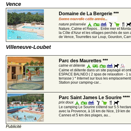
Vence
Domaine de La Bergerie ***
nature préservée
Nature, Calme et Repos... Entre mer et Monta
la Côte d'Azur et les villages perchés de son 
de Vence, Tourrettes sur Loup, Gourdon, Carro
Villeneuve-Loubet
Parc des Maurettes ***
calme et détente
Calme et détente dans un site paysagé et o
ESPACE BALNEO ( 2 spas de relaxation - 1 s
terrasse ) * Internet sur tous les emplacements (
Station pour camping-car...
Parc Saint James Le Sourire ****
prix doux
Le camping Le Sourire s'étend sur 5.5 hectar
avec la Provence, à 16 km de Nice, 19 km de
Cannes et 5 km des plages, au...
Publicité