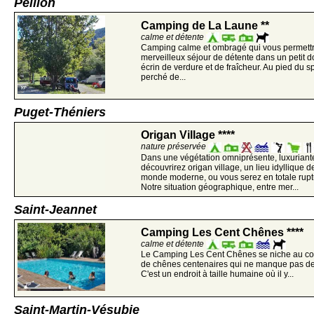
Peillon
Camping de La Laune **
calme et détente
Camping calme et ombragé qui vous permettra
merveilleux séjour de détente dans un petit
écrin de verdure et de fraîcheur. Au pied du s
perché de...
Puget-Théniers
Origan Village ****
nature préservée
Dans une végétation omniprésente, luxuriante,
découvrirez origan village, un lieu idyllique
monde moderne, ou vous serez en totale ruptu
Notre situation géographique, entre mer...
Saint-Jeannet
Camping Les Cent Chênes ****
calme et détente
Le Camping Les Cent Chênes se niche au coe
de chênes centenaires qui ne manque pas de c
C'est un endroit à taille humaine où il y...
Saint-Martin-Vésubie