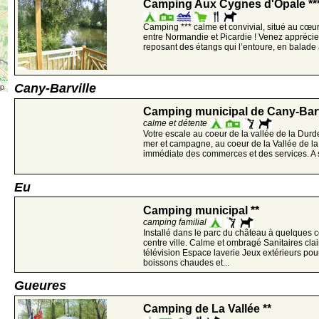
Camping Aux Cygnes d'Opale **
Camping *** calme et convivial, situé au cœur
entre Normandie et Picardie ! Venez apprécie
reposant des étangs qui l’entoure, en balade à
ap
Cany-Barville
Camping municipal de Cany-Barvi
calme et détente
Votre escale au coeur de la vallée de la Durd
mer et campagne, au coeur de la Vallée de la 
immédiate des commerces et des services. A 
Eu
Camping municipal **
camping familial
Installé dans le parc du château à quelques 
centre ville. Calme et ombragé Sanitaires clai
télévision Espace laverie Jeux extérieurs pou
boissons chaudes et...
Gueures
Camping de La Vallée **