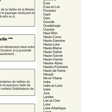
*
Eure
Eure-et-Loir
 de la Vallée de la Bresle
Finistère
r le paysage verdoyant et
Gard
 vélo ou à...
Gers
Gironde
Guadeloupe
Guyane
Haut-Rhin
Haute-Corse
lle ***
Haute-Garonne
Haute-Loire
ent Idéalement situé entre
Haute-Marne
Durdent, et à proximité
Haute-Saône
seulement...
Haute-Savoie
Haute-Vienne
Hautes-Alpes
Hautes-Pyrénées
Hauts-de-Seine
Hérault
Ille-et-Vilaine
Indre
centaines de mètres du
rs et spacieux Salle de
Indre-et-Loire
r enfants Distributeurs de
Isère
Jura
Landes
Loir-et-Cher
Loire
Loire-Atlantique
Loiret