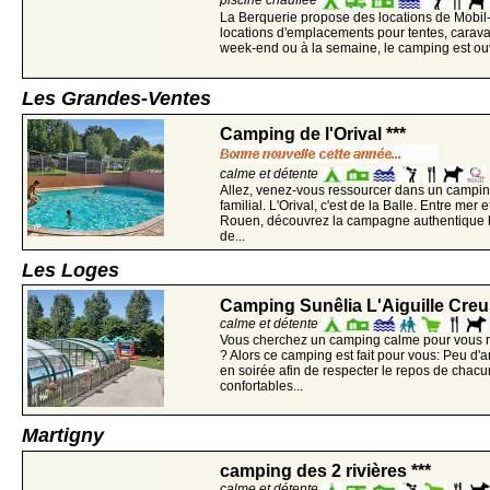
piscine chauffée
La Berquerie propose des locations de Mobi
locations d'emplacements pour tentes, carav
week-end ou à la semaine, le camping est ouve
Les Grandes-Ventes
Camping de l'Orival ***
calme et détente
Allez, venez-vous ressourcer dans un campin
familial. L'Orival, c'est de la Balle. Entre mer 
Rouen, découvrez la campagne authentique
de...
Les Loges
Camping Sunêlia L'Aiguille Creus
calme et détente
Vous cherchez un camping calme pour vous 
? Alors ce camping est fait pour vous: Peu d'
en soirée afin de respecter le repos de chacu
confortables...
Martigny
camping des 2 rivières ***
calme et détente