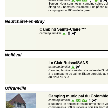
Bonjour Nous sommes un camping calme qui e
étang de 2 hectares .les amateur de pèche a la
camping est a 100 m de la green...
Neufchâtel-en-Bray
Camping Sainte-Claire ***
camping familial
Nolléval
Le Clair RuisselSANS
camping familial
Camping familial situé dans la vallée de l'And
à la campagne au calme. Etape agréable au 
du Nord au Sud...
Offranville
Camping municipal du Colombier
camping familial
situé dans un ancien corps de ferme,cadre ve
commerces a 300 m, rivière a trois km, bord de