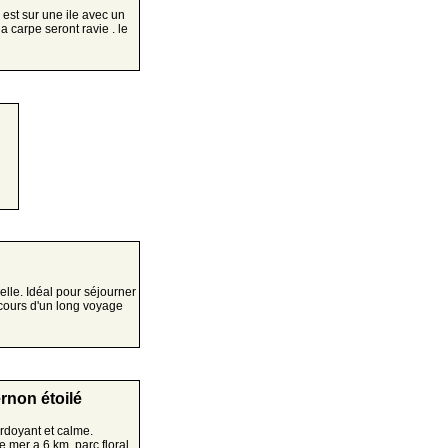
st sur une ile avec un
 carpe seront ravie . le
elle. Idéal pour séjourner
cours d'un long voyage
non étoilé
rdoyant et calme.
 mer a 6 km, parc floral,