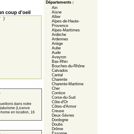
Départements :
Ain
n coup d'oeil
Aisne
Allier
)
Alpes-de-Haute-
Provence
Alpes-Maritimes
Ardèche
Ardennes
Ariège
Aube
Aude
Aveyron
Bas-Rhin
Bouches-du-Rhône
Calvados
Cantal
Charente
Charente-Maritime
Cher
Corrèze
*
Corse-du-Sud
Côte-d'Or
cueillons dans notre
Côtes-d'Armor
 Naturisme (Licence
Creuse
e-home en location, 16
Deux-Sèvres
Dordogne
Doubs
Drôme
Essonne