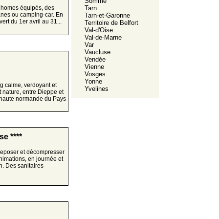
Somme
l-homes équipés, des
Tarn
anes ou camping-car. En
Tarn-et-Garonne
rt du 1er avril au 31...
Territoire de Belfort
Val-d'Oise
Val-de-Marne
Var
Vaucluse
Vendée
Vienne
Vosges
Yonne
g calme, verdoyant et
Yvelines
et nature, entre Dieppe et
 haute normande du Pays
e ****
reposer et décompresser
animations, en journée et
n. Des sanitaires