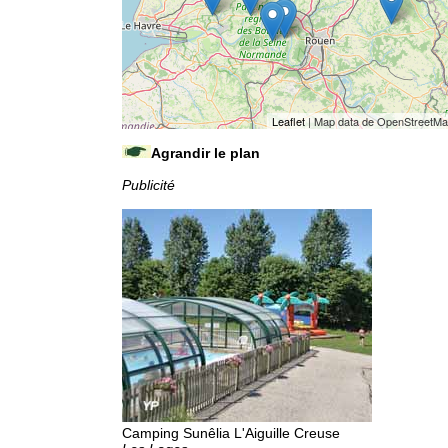
Leaflet
| Map data de OpenStreetM
Agrandir le plan
Publicité
Camping Sunêlia L'Aiguille Creuse