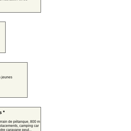
s jeunes
 *
terrain de pétanque, 800 m
placements, camping car
otre caravane peut...