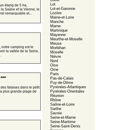
Lot
 un étang de 5 ha,
Lot-et-Garonne
 la Saâne et la Vienne, le
Lozère
rel remarquable et...
Maine-et-Loire
Manche
Marne
Martinique
Mayenne
Meurthe-et-Moselle
Meuse
, notre camping est le
Morbihan
rir la vallée de la Seine,
Moselle
.
Nièvre
Nord
Oise
Orne
Paris
***
Pas-de-Calais
Puy-de-Dôme
Pyrénées-Atlantiques
des falaises.dans le petit
Pyrénées-Orientales
la plus grande plage de
Réunion
Rhône
Saône-et-Loire
Sarthe
Savoie
Seine-et-Marne
Seine-Maritime
Seine-Saint-Denis