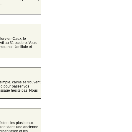
..
léry-en-Caux, le
ril au 31 octobre. Vous
biance familiale et...
 simple, calme se trouvent
ng pour passer vos
passage hésité pas. Nous
récient les plus beaux
ront dans une ancienne
habitation et les