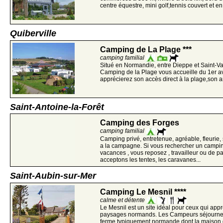
centre équestre, mini golf,tennis couvert et en.
Quiberville
Camping de La Plage ***
camping familial
Situé en Normandie, entre Dieppe et Saint-Va
Camping de la Plage vous accueille du 1er av
apprécierez son accès direct à la plage,son am
Saint-Antoine-la-Forêt
Camping des Forges
camping familial
Camping privé, entretenue, agréable, fleurie,
a la campagne. Si vous rechercher un campi
vacances , vous reposez , travailleur ou de 
acceptons les tentes, les caravanes...
Saint-Aubin-sur-Mer
Camping Le Mesnil ****
calme et détente
Le Mesnil est un site idéal pour ceux qui app
paysages normands. Les Campeurs séjourne
ferme typiquement normande dont la maison d'