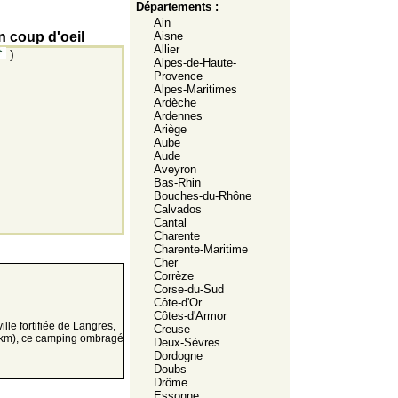
Départements :
Ain
 coup d'oeil
Aisne
Allier
)
Alpes-de-Haute-
Provence
Alpes-Maritimes
Ardèche
Ardennes
Ariège
Aube
Aude
Aveyron
Bas-Rhin
Bouches-du-Rhône
Calvados
Cantal
Charente
Charente-Maritime
Cher
Corrèze
Corse-du-Sud
Côte-d'Or
Côtes-d'Armor
lle fortifiée de Langres,
Creuse
 (3km), ce camping ombragé
Deux-Sèvres
Dordogne
Doubs
Drôme
Essonne