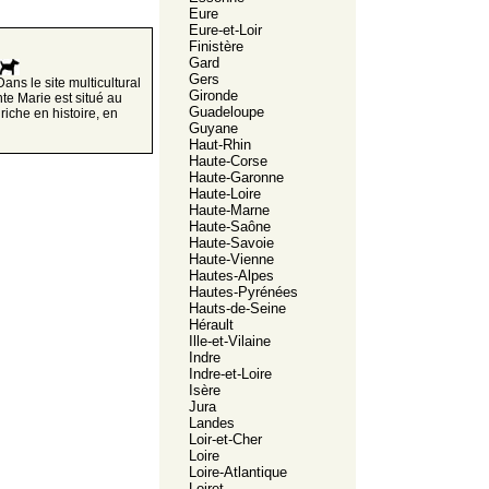
Eure
Eure-et-Loir
Finistère
Gard
Gers
s le site multicultural
Gironde
nte Marie est situé au
Guadeloupe
iche en histoire, en
Guyane
Haut-Rhin
Haute-Corse
Haute-Garonne
Haute-Loire
Haute-Marne
Haute-Saône
Haute-Savoie
Haute-Vienne
Hautes-Alpes
Hautes-Pyrénées
Hauts-de-Seine
Hérault
Ille-et-Vilaine
Indre
Indre-et-Loire
Isère
Jura
Landes
Loir-et-Cher
Loire
Loire-Atlantique
Loiret