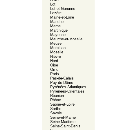
Lot
Lot-et-Garonne
Lozère
Maine-et-Loire
Manche
Marne
Martinique
Mayenne
Meurthe-et-Moselle
Meuse
Morbihan
Moselle
Nièvre
Nord
Oise
Orne
Paris
Pas-de-Calais
Puy-de-Dôme
Pyrénées-Atlantiques
Pyrénées-Orientales
Réunion
Rhône
Saône-et-Loire
Sarthe
Savoie
Seine-et-Marne
Seine-Maritime
Seine-Saint-Denis