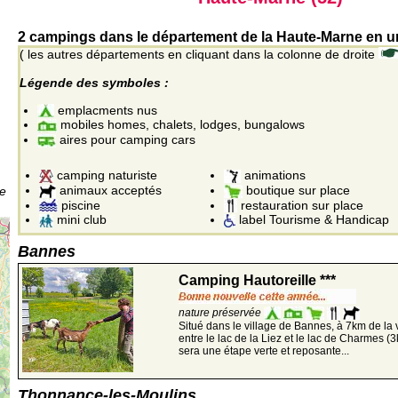
2 campings dans le département de la Haute-Marne en un
( les autres départements en cliquant dans la colonne de droite
Légende des symboles :
emplacments nus
mobiles homes, chalets, lodges, bungalows
aires pour camping cars
camping naturiste
animations
animaux acceptés
boutique sur place
de
piscine
restauration sur place
mini club
label Tourisme & Handicap
Bannes
Camping Hautoreille ***
nature préservée
Situé dans le village de Bannes, à 7km de la vi
entre le lac de la Liez et le lac de Charmes
sera une étape verte et reposante...
Thonnance-les-Moulins