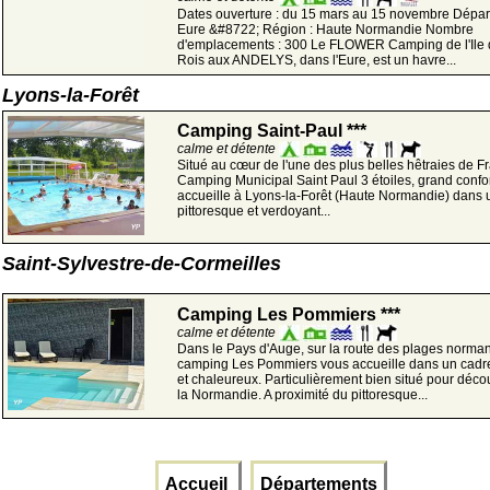
Dates ouverture : du 15 mars au 15 novembre Dépar
Eure &#8722; Région : Haute Normandie Nombre
d'emplacements : 300 Le FLOWER Camping de l'Ile 
Rois aux ANDELYS, dans l'Eure, est un havre...
Lyons-la-Forêt
Camping Saint-Paul ***
calme et détente
Situé au cœur de l'une des plus belles hêtraies de Fr
Camping Municipal Saint Paul 3 étoiles, grand confor
accueille à Lyons-la-Forêt (Haute Normandie) dans 
pittoresque et verdoyant...
Saint-Sylvestre-de-Cormeilles
Camping Les Pommiers ***
calme et détente
Dans le Pays d'Auge, sur la route des plages norman
camping Les Pommiers vous accueille dans un cadre
et chaleureux. Particulièrement bien situé pour décou
la Normandie. A proximité du pittoresque...
Accueil
Départements